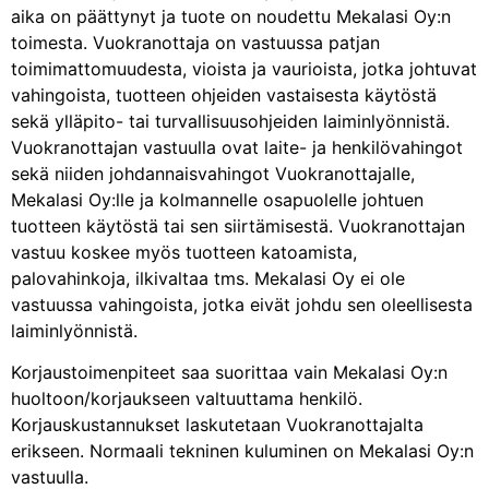
aika on päättynyt ja tuote on noudettu Mekalasi Oy:n
toimesta. Vuokranottaja on vastuussa patjan
toimimattomuudesta, vioista ja vaurioista, jotka johtuvat
vahingoista, tuotteen ohjeiden vastaisesta käytöstä
sekä ylläpito- tai turvallisuusohjeiden laiminlyönnistä.
Vuokranottajan vastuulla ovat laite- ja henkilövahingot
sekä niiden johdannaisvahingot Vuokranottajalle,
Mekalasi Oy:lle ja kolmannelle osapuolelle johtuen
tuotteen käytöstä tai sen siirtämisestä. Vuokranottajan
vastuu koskee myös tuotteen katoamista,
palovahinkoja, ilkivaltaa tms. Mekalasi Oy ei ole
vastuussa vahingoista, jotka eivät johdu sen oleellisesta
laiminlyönnistä.
Korjaustoimenpiteet saa suorittaa vain Mekalasi Oy:n
huoltoon/korjaukseen valtuuttama henkilö.
Korjauskustannukset laskutetaan Vuokranottajalta
erikseen. Normaali tekninen kuluminen on Mekalasi Oy:n
vastuulla.