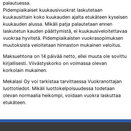
palautuessa.
Pidempiaikaiset kuukausivuokrat laskutetaan
kuukausittain koko kuukauden ajalta etukäteen kyseisen
kuukauden alussa. Mikäli patja palautetaan ennen
laskutetun kauden päättymistä, ei kuukausiveloitettavaa
vuokraa hyvitetä. Pidempiaikaisten vuokrasopimuksen
muutoksista veloitetaan hinnaston mukainen veloitus.
Maksuehtona on 14 päivää netto, ellei muuta ole sovittu
kirjallisesti. Viivästyskorko on voimassa olevan
korkolain mukainen.
Mekalasi Oy voi tarkistaa tarvittaessa Vuokranottajan
luottotiedot. Mikäli luottokelpoisuudessa todetaan
olevan normaalia heikompi, voidaan vuokra laskuttaa
etukäteen.