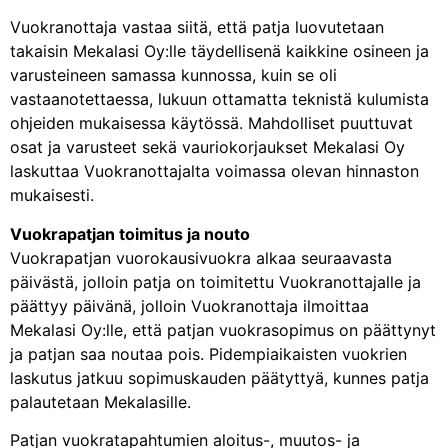
Vuokranottaja vastaa siitä, että patja luovutetaan
takaisin Mekalasi Oy:lle täydellisenä kaikkine osineen ja
varusteineen samassa kunnossa, kuin se oli
vastaanotettaessa, lukuun ottamatta teknistä kulumista
ohjeiden mukaisessa käytössä. Mahdolliset puuttuvat
osat ja varusteet sekä vauriokorjaukset Mekalasi Oy
laskuttaa Vuokranottajalta voimassa olevan hinnaston
mukaisesti.
Vuokrapatjan toimitus ja nouto
Vuokrapatjan vuorokausivuokra alkaa seuraavasta
päivästä, jolloin patja on toimitettu Vuokranottajalle ja
päättyy päivänä, jolloin Vuokranottaja ilmoittaa
Mekalasi Oy:lle, että patjan vuokrasopimus on päättynyt
ja patjan saa noutaa pois. Pidempiaikaisten vuokrien
laskutus jatkuu sopimuskauden päätyttyä, kunnes patja
palautetaan Mekalasille.
Patjan vuokratapahtumien aloitus-, muutos- ja