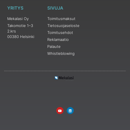
YRITYS
SIVUJA
Mekalasi Oy
Toimitusmaksut
Takomotie 1–3
Tietosuojaseloste
2.krs
Toimitusehdot
00380 Helsinki
Reklamaatio
Palaute
Whistleblowing