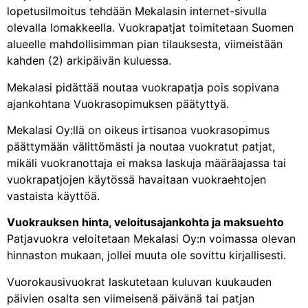
lopetusilmoitus tehdään Mekalasin internet-sivulla
olevalla lomakkeella. Vuokrapatjat toimitetaan Suomen
alueelle mahdollisimman pian tilauksesta, viimeistään
kahden (2) arkipäivän kuluessa.
Mekalasi pidättää noutaa vuokrapatja pois sopivana
ajankohtana Vuokrasopimuksen päätyttyä.
Mekalasi Oy:llä on oikeus irtisanoa vuokrasopimus
päättymään välittömästi ja noutaa vuokratut patjat,
mikäli vuokranottaja ei maksa laskuja määräajassa tai
vuokrapatjojen käytössä havaitaan vuokraehtojen
vastaista käyttöä.
Vuokrauksen hinta, veloitusajankohta ja maksuehto
Patjavuokra veloitetaan Mekalasi Oy:n voimassa olevan
hinnaston mukaan, jollei muuta ole sovittu kirjallisesti.
Vuorokausivuokrat laskutetaan kuluvan kuukauden
päivien osalta sen viimeisenä päivänä tai patjan