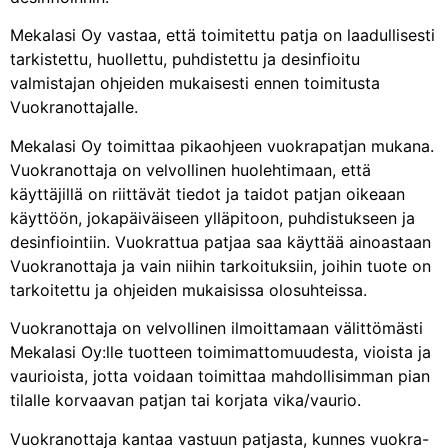
Mekalasi Oy vastaa, että toimitettu patja on laadullisesti
tarkistettu, huollettu, puhdistettu ja desinfioitu
valmistajan ohjeiden mukaisesti ennen toimitusta
Vuokranottajalle.
Mekalasi Oy toimittaa pikaohjeen vuokrapatjan mukana.
Vuokranottaja on velvollinen huolehtimaan, että
käyttäjillä on riittävät tiedot ja taidot patjan oikeaan
käyttöön, jokapäiväiseen ylläpitoon, puhdistukseen ja
desinfiointiin. Vuokrattua patjaa saa käyttää ainoastaan
Vuokranottaja ja vain niihin tarkoituksiin, joihin tuote on
tarkoitettu ja ohjeiden mukaisissa olosuhteissa.
Vuokranottaja on velvollinen ilmoittamaan välittömästi
Mekalasi Oy:lle tuotteen toimimattomuudesta, vioista ja
vaurioista, jotta voidaan toimittaa mahdollisimman pian
tilalle korvaavan patjan tai korjata vika/vaurio.
Vuokranottaja kantaa vastuun patjasta, kunnes vuokra-