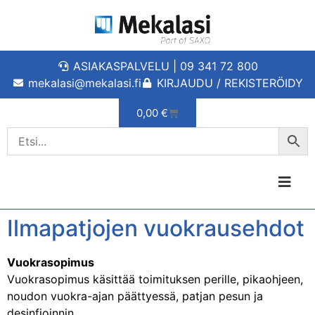
ASIAKASPALVELU | 09 341 72 800
mekalasi@mekalasi.fi
KIRJAUDU / REKISTERÖIDY
0,00
€
Ilmapatjojen vuokrausehdot
Vuokrasopimus
Vuokrasopimus käsittää toimituksen perille, pikaohjeen,
noudon vuokra-ajan päättyessä, patjan pesun ja
desinfioinnin.