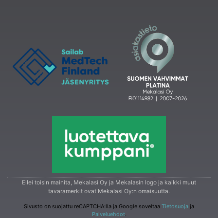
Ellei toisin mainita, Mekalasi Oy ja Mekalasin logo ja kaikki muut
tavaramerkit ovat Mekalasi Oy:n omaisuutta.
Sivusto on suojattu reCAPTCHA:lla ja Google soveltaa
Tietosuoja
ja
Palveluehdot
.