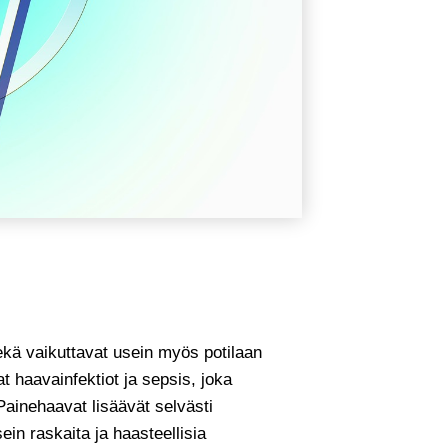
ekä vaikuttavat usein myös potilaan
 haavainfektiot ja sepsis, joka
Painehaavat lisäävät selvästi
in raskaita ja haasteellisia