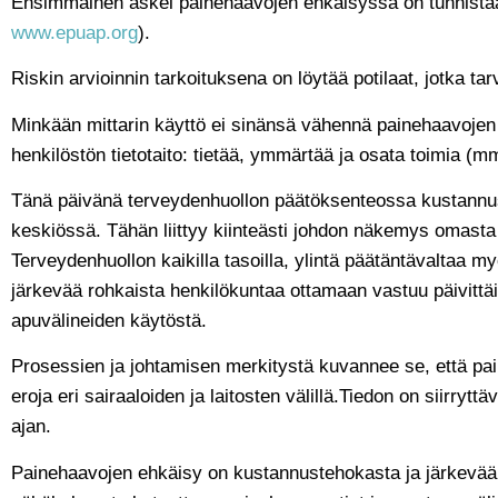
Ensimmäinen askel painehaavojen ehkäisyssä on tunnista
www.epuap.org
).
Riskin arvioinnin tarkoituksena on löytää potilaat, jotka tar
Minkään mittarin käyttö ei sinänsä vähennä painehaavojen 
henkilöstön tietotaito: tietää, ymmärtää ja osata toimia (mm
Tänä päivänä terveydenhuollon päätöksenteossa kustannu
keskiössä. Tähän liittyy kiinteästi johdon näkemys omasta 
Terveydenhuollon kaikilla tasoilla, ylintä päätäntävaltaa myö
järkevää rohkaista henkilökuntaa ottamaan vastuu päivittä
apuvälineiden käytöstä.
Prosessien ja johtamisen merkitystä kuvannee se, että pa
eroja eri sairaaloiden ja laitosten välillä.Tiedon on siirry
ajan.
Painehaavojen ehkäisy on kustannustehokasta ja järkevää; 