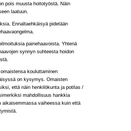
 on pois muusta hoitotyöstä. Näin
seen laatuun.
ksia. Ennaltaehkäisyä pidetään
nehaavaongelma.
ilmoituksia painehaavoista. Yhtenä
ehaavojen synnyn suhteesta hoidon
istä.
n omaistensa kouluttaminen
äisyssä on kysymys. Omaisten
si, että näin henkilökunta ja potilas /
simerkiksi mahdollisuus hankkia
in aikaisemmassa vaiheessa kuin että
ttymistä.