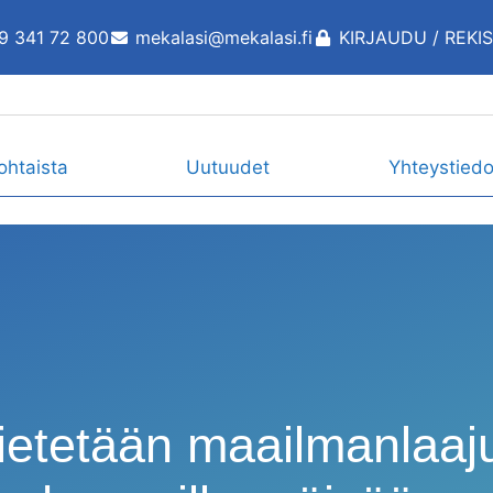
9 341 72 800
mekalasi@mekalasi.fi
KIRJAUDU / REKI
ohtaista
Uutuudet
Yhteystiedo
etetään maailmanlaaju