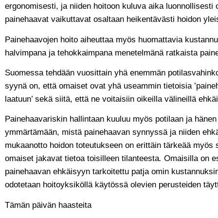
ergonomisesti, ja niiden hoitoon kuluva aika luonnollisesti
painehaavat vaikuttavat osaltaan heikentävästi hoidon ylei
Painehaavojen hoito aiheuttaa myös huomattavia kustannu
halvimpana ja tehokkaimpana menetelmänä ratkaista pai
Suomessa tehdään vuosittain yhä enemmän potilasvahinko
syynä on, että omaiset ovat yhä useammin tietoisia ’pain
laatuun’ sekä siitä, että ne voitaisiin oikeilla välineillä ehkä
Painehaavariskin hallintaan kuuluu myös potilaan ja häne
ymmärtämään, mistä painehaavan synnyssä ja niiden ehk
mukaanotto hoidon toteutukseen on erittäin tärkeää myös sik
omaiset jakavat tietoa toisilleen tilanteesta
.
Omaisilla on e
painehaavan ehkäisyyn tarkoitettu patja omin kustannuks
odotetaan hoitoyksiköllä käytössä olevien perusteiden täy
Tämän päivän haasteita