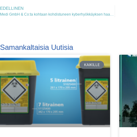
EDELLINEN
Medi GmbH & Co:ta kohtaan kohdistuneen kyberhyökkäyksen haasteet on ratkaistu
Samankaltaisia Uutisia
KAIKILLE