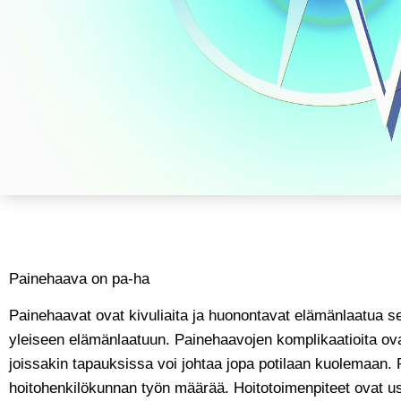
Painehaava on pa-ha
Painehaavat ovat kivuliaita ja huonontavat elämänlaatua s
yleiseen elämänlaatuun. Painehaavojen komplikaatioita ovat
joissakin tapauksissa voi johtaa jopa potilaan kuolemaan. 
hoitohenkilökunnan työn määrää. Hoitotoimenpiteet ovat use