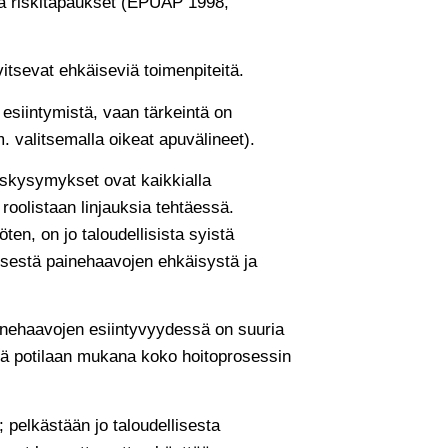
a riskitapaukset (EPUAP 1998,
vitsevat ehkäiseviä toimenpiteitä.
esiintymistä, vaan tärkeintä on
. valitsemalla oikeat apuvälineet).
skysymykset ovat kaikkialla
roolistaan linjauksia tehtäessä.
ten, on jo taloudellisista syistä
isestä painehaavojen ehkäisystä ja
inehaavojen esiintyvyydessä on suuria
ttävä potilaan mukana koko hoitoprosessin
pelkästään jo taloudellisesta