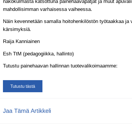
näkökulmasta katsottuna painehaavapatjat ja muut apuväli
mahdollisimman varhaisessa vaiheessa.
Näin kevennetään samalla hoitohenkilöstön työtaakkaa ja vä
kärsimyksiä
.
Raija Kanniainen
Esh TtM (pedagogiikka, hallinto)
Tutustu painehaavan hallinnan tuotevalikoimaamme:
Tutustu tästä
Jaa Tämä Artikkeli