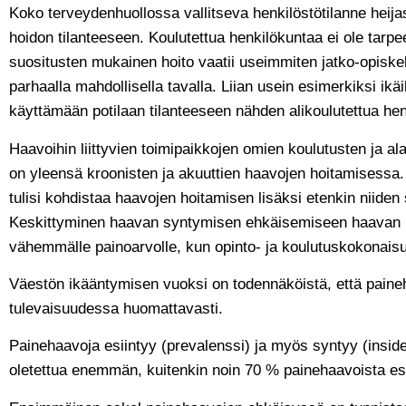
Koko terveydenhuollossa vallitseva henkilöstötilanne heij
hoidon tilanteeseen. Koulutettua henkilökuntaa ei ole tarpe
suositusten mukainen hoito vaatii useimmiten jatko-opisk
parhaalla mahdollisella tavalla. Liian usein esimerkiksi ik
käyttämään potilaan tilanteeseen nähden alikoulutettua hen
Haavoihin liittyvien toimipaikkojen omien koulutusten ja ala
on yleensä kroonisten ja akuuttien haavojen hoitamisessa
tulisi kohdistaa haavojen hoitamisen lisäksi etenkin niid
Keskittyminen haavan syntymisen ehkäisemiseen haavan ho
vähemmälle painoarvolle, kun opinto- ja koulutuskokonai
Väestön ikääntymisen vuoksi on todennäköistä, että paine
tulevaisuudessa huomattavasti.
Painehaavoja esiintyy (prevalenssi) ja myös syntyy (insid
oletettua enemmän, kuitenkin noin 70 % painehaavoista esiin