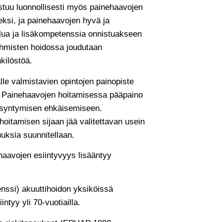
astuu luonnollisesti myös painehaavojen
eksi, ja painehaavojen hyvä ja
elua ja lisäkompetenssia onnistuakseen
äihmisten hoidossa joudutaan
kilöstöä.
lle valmistavien opintojen painopiste
. Painehaavojen hoitamisessa pääpaino
en syntymisen ehkäisemiseen.
itamisen sijaan jää valitettavan usein
suuksia suunnitellaan.
haavojen esiintyvyys lisääntyy
enssi) akuuttihoidon yksiköissä
tyy yli 70-vuotiailla.