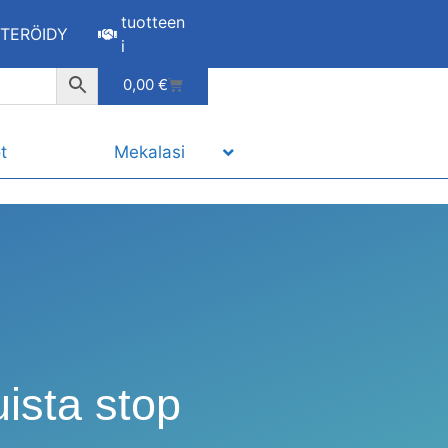
tuotteen
STERÖIDY
i
0,00
€
t
Mekalasi
ista stop