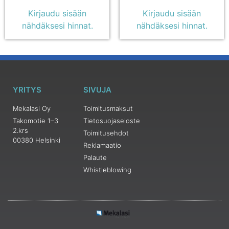
Kirjaudu sisään
Kirjaudu sisään
nähdäksesi hinnat.
nähdäksesi hinnat.
YRITYS
SIVUJA
Mekalasi Oy
Toimitusmaksut
Takomotie 1–3
Tietosuojaseloste
2.krs
Toimitusehdot
00380 Helsinki
Reklamaatio
Palaute
Whistleblowing