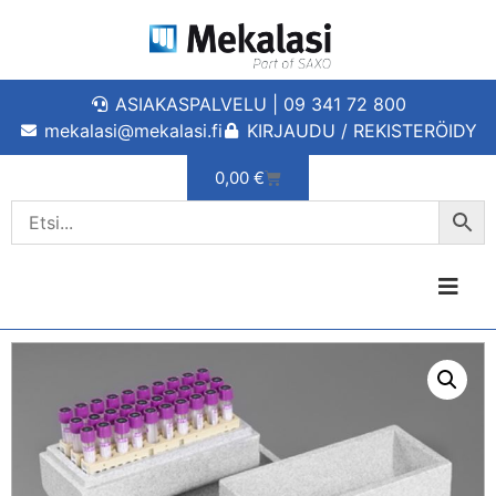
ASIAKASPALVELU | 09 341 72 800
mekalasi@mekalasi.fi
KIRJAUDU / REKISTERÖIDY
0,00
€