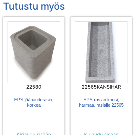
Tutustu myös
22580
22565KANSIHAR
EPS-jäähauderasia,
EPS-rasian kansi,
korkea
harmaa, rasialle 22565
Kirjaudu sisään
Kirjaudu sisään