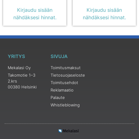
Kirjaudu sisään
Kirjaudu sisään
nähdäksesi hinnat.
nähdäksesi hinnat.
YRITYS
SIVUJA
Mekalasi Oy
Toimitusmaksut
Takomotie 1–3
Tietosuojaseloste
2.krs
Toimitusehdot
00380 Helsinki
Reklamaatio
Palaute
Whistleblowing