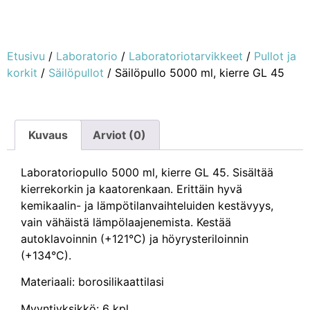
Etusivu
/
Laboratorio
/
Laboratoriotarvikkeet
/
Pullot ja
korkit
/
Säilöpullot
/ Säilöpullo 5000 ml, kierre GL 45
Kuvaus
Arviot (0)
Laboratoriopullo 5000 ml, kierre GL 45. Sisältää
kierrekorkin ja kaatorenkaan. Erittäin hyvä
kemikaalin- ja lämpötilanvaihteluiden kestävyys,
vain vähäistä lämpölaajenemista. Kestää
autoklavoinnin (+121°C) ja höyrysteriloinnin
(+134°C).
Materiaali: borosilikaattilasi
Myyntiyksikkö: 6 kpl