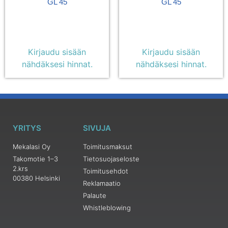
GL 45
GL 45
Kirjaudu sisään
Kirjaudu sisään
nähdäksesi hinnat.
nähdäksesi hinnat.
YRITYS
SIVUJA
Mekalasi Oy
Toimitusmaksut
Takomotie 1–3
Tietosuojaseloste
2.krs
Toimitusehdot
00380 Helsinki
Reklamaatio
Palaute
Whistleblowing