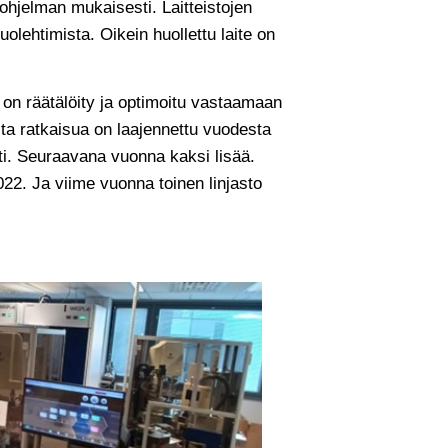
-ohjelman mukaisesti. Laitteistojen
lehtimista. Oikein huollettu laite on
n räätälöity ja optimoitu vastaamaan
sta ratkaisua on laajennettu vuodesta
ti. Seuraavana vuonna kaksi lisää.
2. Ja viime vuonna toinen linjasto