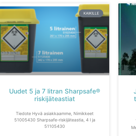
KAIKILLE
Uudet 5 ja 7 litran Sharpsafe®
riskijäteastiat
Tiedote Hyvä asiakkaamme, Nimikkeet
51005430 Sharpsafe-riskijäteastia, 4 l ja
51105430
Me