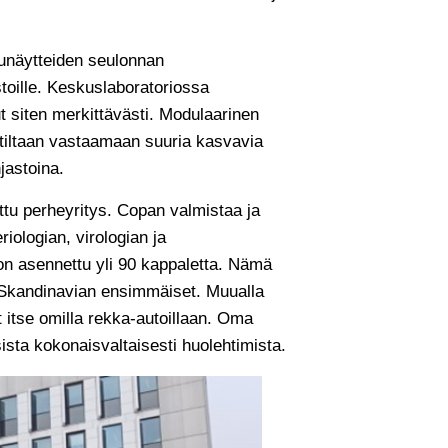
lunäytteiden seulonnan
stoille. Keskuslaboratoriossa
t siten merkittävästi. Modulaarinen
etiltaan vastaamaan suuria kasvavia
jastoina.
ttu perheyritys. Copan valmistaa ja
riologian, virologian ja
 on asennettu yli 90 kappaletta. Nämä
Skandinavian ensimmäiset. Muualla
t itse omilla rekka-autoillaan. Oma
ista kokonaisvaltaisesti huolehtimista.