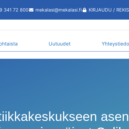
9 341 72 800
mekalasi@mekalasi.fi
KIRJAUDU / REKI
ohtaista
Uutuudet
Yhteystiedo
iikkakeskukseen ase