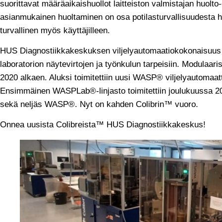
suorittavat määräaikaishuollot laitteiston valmistajan huolto
asianmukainen huoltaminen on osa potilasturvallisuudesta huo
turvallinen myös käyttäjilleen.
HUS Diagnostiikkakeskuksen viljelyautomaatiokokonaisuus o
laboratorion näytevirtojen ja työnkulun tarpeisiin. Modulaari
2020 alkaen. Aluksi toimitettiin uusi WASP® viljelyautomaat
Ensimmäinen WASPLab®-linjasto toimitettiin joulukuussa 202
sekä neljäs WASP®. Nyt on kahden Colibrin™ vuoro.
Onnea uusista Colibreista™ HUS Diagnostiikkakeskus!