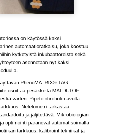
atoriossa on käytössä kaksi
rinen automaatioratkaisu, joka koostuu
hin kytketyistä inkubaattoreista sekä
 yhteyteen asennetaan nyt kaksi
oduulia.
lyä käyttävän PhenoMATRIX® TAG
 Laite osoittaa pesäkkeitä MALDI-TOF
stiä varten. Pipetointirobotin avulla
arkkuus. Nefelometri tarkastaa
dardoitu ja jäljitettävä. Mikrobiologian
 ja optimointi paranevat automatisoimalla
ikan tarkkuus, kalibrointitekniikat ja