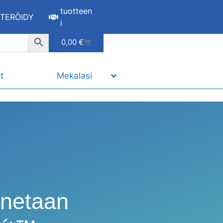
tuotteen
STERÖIDY
i
0,00
€
t
Mekalasi
nnetaan