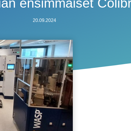
an ensimmäiset Colib
20.09.2024