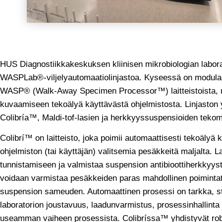
HUS Diagnostiikkakeskuksen kliinisen mikrobiologian labor
WASPLab®-viljelyautomaatiolinjastoa. Kyseessä on modulaa
WASP® (Walk-Away Specimen Processor™) laitteistoista, nii
kuvaamiseen tekoälyä käyttävästä ohjelmistosta. Linjaston
Colibría™, Maldi-tof-lasien ja herkkyyssuspensioiden tekom
Colibrí™ on laitteisto, joka poimii automaattisesti tekoä
ohjelmiston (tai käyttäjän) valitsemia pesäkkeitä maljalta.
tunnistamiseen ja valmistaa suspension antibioottiherkkyyste
voidaan varmistaa pesäkkeiden paras mahdollinen poimintat
suspension sameuden. Automaattinen prosessi on tarkka, stan
laboratorion joustavuus, laadunvarmistus, prosessinhallinta
useamman vaiheen prosessista. Colibríssa™ yhdistyvät roboti