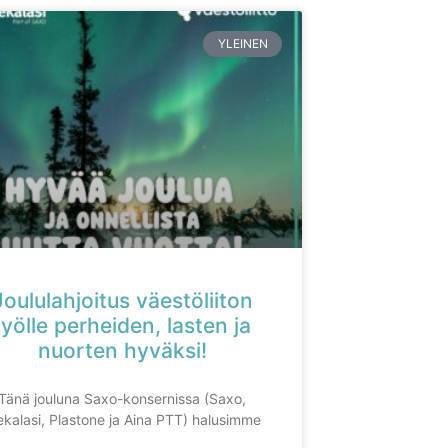
YLEINEN
Joululahjoitus väestöliiton
työlle perheiden, lasten ja
nuorten hyväksi!
Tänä jouluna Saxo-konsernissa (Saxo,
kalasi, Plastone ja Aina PTT) halusimme