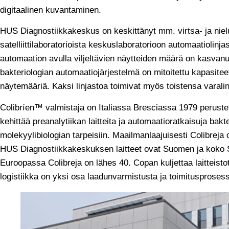
digitaalinen kuvantaminen.
HUS Diagnostiikkakeskus on keskittänyt mm. virtsa- ja nie
satelliittilaboratorioista keskuslaboratorioon automaatiolinja
automaation avulla viljeltävien näytteiden määrä on kasvanu
bakteriologian automaatiojärjestelmä on mitoitettu kapasite
näytemääriä. Kaksi linjastoa toimivat myös toistensa varalin
Colibríen™ valmistaja on Italiassa Bresciassa 1979 peruste
kehittää preanalytiikan laitteita ja automaatioratkaisuja bakte
molekyylibiologian tarpeisiin. Maailmanlaajuisesti Colibreja
HUS Diagnostiikkakeskuksen laitteet ovat Suomen ja koko 
Euroopassa Colibreja on lähes 40. Copan kuljettaa laitteisto
logistiikka on yksi osa laadunvarmistusta ja toimitusprosess