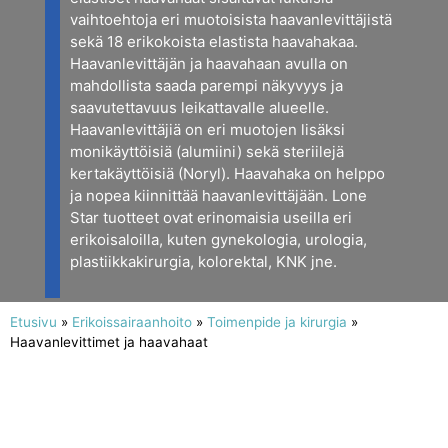
vaihtoehtoja eri muotoisista haavanlevittäjistä
sekä 18 erikokoista elastista haavahakaa.
Haavanlevittäjän ja haavahaan avulla on
mahdollista saada parempi näkyvyys ja
saavutettavuus leikattavalle alueelle.
Haavanlevittäjiä on eri muotojen lisäksi
monikäyttöisiä (alumiini) sekä steriilejä
kertakäyttöisiä (Noryl). Haavahaka on helppo
ja nopea kiinnittää haavanlevittäjään. Lone
Star tuotteet ovat erinomaisia useilla eri
erikoisaloilla, kuten gynekologia, urologia,
plastiikkakirurgia, kolorektal, KNK jne.
Etusivu
»
Erikoissairaanhoito
»
Toimenpide ja kirurgia
»
Haavanlevittimet ja haavahaat