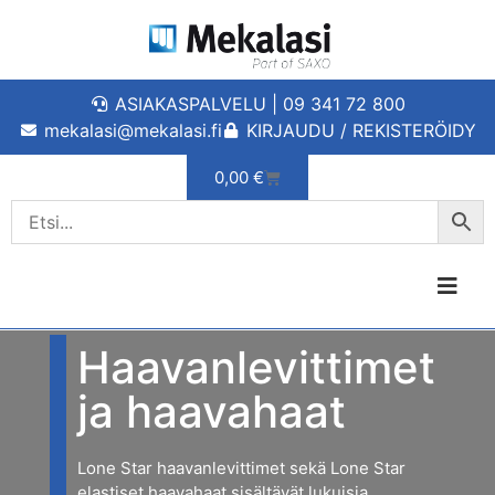
ASIAKASPALVELU | 09 341 72 800
mekalasi@mekalasi.fi
KIRJAUDU / REKISTERÖIDY
0,00
€
Haavanlevittimet
ja haavahaat
Lone Star haavanlevittimet sekä Lone Star
elastiset haavahaat sisältävät lukuisia