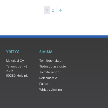
1
2
→
YRITYS
SIVUJA
Mekalasi Oy
Toimitusmaksut
Takomotie 1–3
Tietosuojaseloste
2.krs
Toimitusehdot
00380 Helsinki
Reklamaatio
Palaute
Whistleblowing