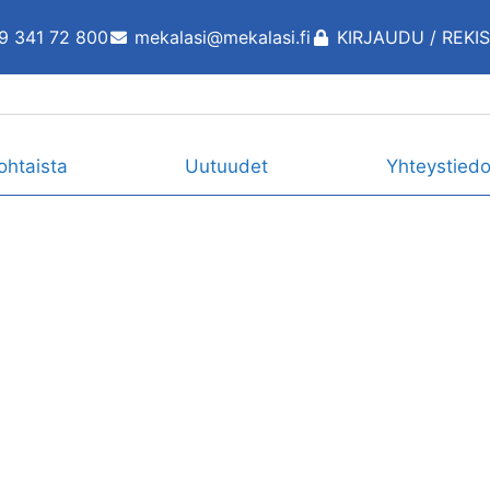
9 341 72 800
mekalasi@mekalasi.fi
KIRJAUDU / REKI
ohtaista
Uutuudet
Yhteystiedo