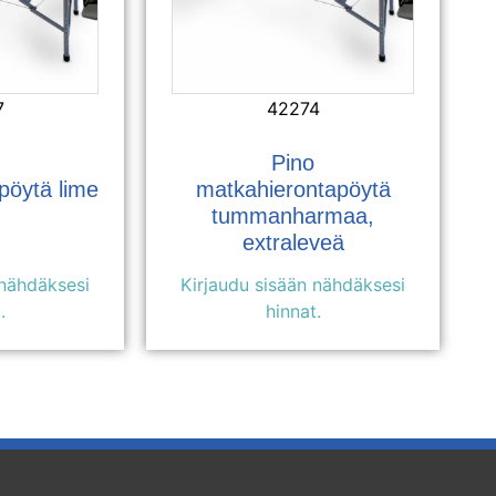
7
42274
Pino
pöytä lime
matkahierontapöytä
tummanharmaa,
extraleveä
 nähdäksesi
Kirjaudu sisään nähdäksesi
.
hinnat.