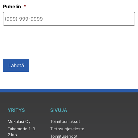
Puhelin
*
Lähetä
YRITYS
SIVUJA
Mekalasi Oy
Toimitusmaksut
Takomotie 1–3
Tietosuojaseloste
2.krs
Toimitusehdot