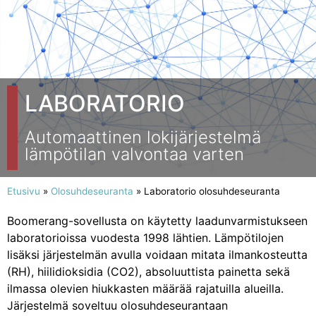
LABORATORIO
Automaattinen lokijärjestelmä
lämpötilan valvontaa varten
Etusivu
»
Olosuhdeseuranta
»
Laboratorio olosuhdeseuranta
Boomerang-sovellusta on käytetty laadunvarmistukseen
laboratorioissa vuodesta 1998 lähtien. Lämpötilojen
lisäksi järjestelmän avulla voidaan mitata ilmankosteutta
(RH), hiilidioksidia (CO2), absoluuttista painetta sekä
ilmassa olevien hiukkasten määrää rajatuilla alueilla.
Järjestelmä soveltuu olosuhdeseurantaan