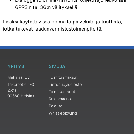
Etäloggerit: online-valvonta kuljetusajoneuvoissa
GPRS:n tai 3G:n välityksellä
Lisäksi käytettävissä on muita palveluita ja tuotteita,
jotka tukevat laadunvarmistustoimenpiteitä.
YRITYS
SIVUJA
Mekalasi Oy
Toimitusmaksut
Takomotie 1–3
Tietosuojaseloste
2.krs
Toimitusehdot
00380 Helsinki
Reklamaatio
Palaute
Whistleblowing