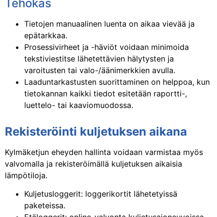
Tehokas
Tietojen manuaalinen luenta on aikaa vievää ja
epätarkkaa.
Prosessivirheet ja -häviöt voidaan minimoida
tekstiviestitse lähetettävien hälytysten ja
varoitusten tai valo-/äänimerkkien avulla.
Laaduntarkastusten suorittaminen on helppoa, kun
tietokannan kaikki tiedot esitetään raportti-,
luettelo- tai kaaviomuodossa.
Rekisteröinti kuljetuksen aikana
Kylmäketjun eheyden hallinta voidaan varmistaa myös
valvomalla ja rekisteröimällä kuljetuksen aikaisia
lämpötiloja.
Kuljetusloggerit: loggerikortit lähetetyissä
paketeissa.