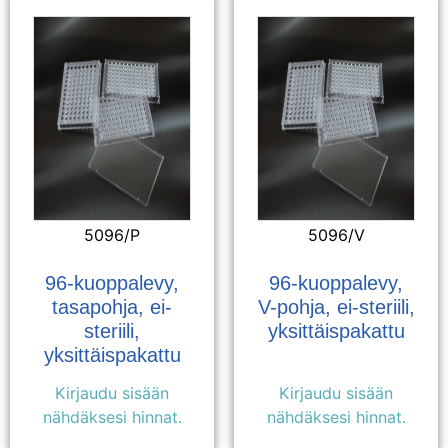
5096/P
5096/V
96-kuoppalevy,
96-kuoppalevy,
tasapohja, ei-
V-pohja, ei-steriili,
steriili,
yksittäispakattu
yksittäispakattu
Kirjaudu sisään
Kirjaudu sisään
nähdäksesi hinnat.
nähdäksesi hinnat.