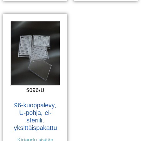
5096/U
96-kuoppalevy,
U-pohja, ei-
steriili,
yksittäispakattu
Kirjaudu sisään