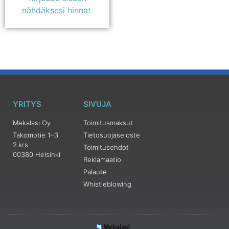
nähdäksesi hinnat.
YRITYS
SIVUJA
Mekalasi Oy
Toimitusmaksut
Takomotie 1–3
Tietosuojaseloste
2.krs
Toimitusehdot
00380 Helsinki
Reklamaatio
Palaute
Whistleblowing