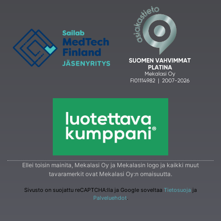
Ellei toisin mainita, Mekalasi Oy ja Mekalasin logo ja kaikki muut
tavaramerkit ovat Mekalasi Oy:n omaisuutta.
Sivusto on suojattu reCAPTCHA:lla ja Google soveltaa
Tietosuoja
ja
Palveluehdot
.