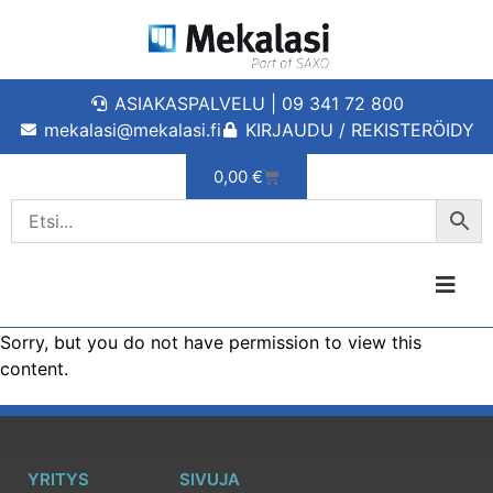
ASIAKASPALVELU | 09 341 72 800
mekalasi@mekalasi.fi
KIRJAUDU / REKISTERÖIDY
0,00
€
Sorry, but you do not have permission to view this
content.
YRITYS
SIVUJA