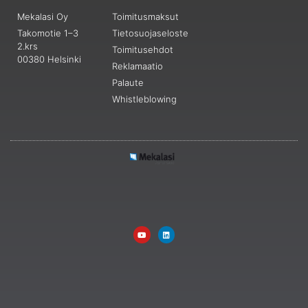
Mekalasi Oy
Toimitusmaksut
Takomotie 1–3
Tietosuojaseloste
2.krs
Toimitusehdot
00380 Helsinki
Reklamaatio
Palaute
Whistleblowing