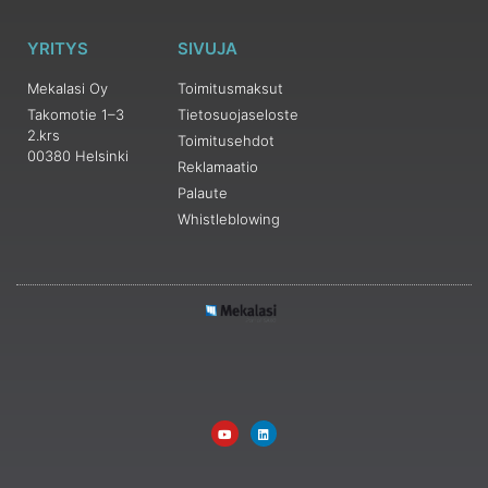
YRITYS
SIVUJA
Mekalasi Oy
Toimitusmaksut
Takomotie 1–3
Tietosuojaseloste
2.krs
Toimitusehdot
00380 Helsinki
Reklamaatio
Palaute
Whistleblowing