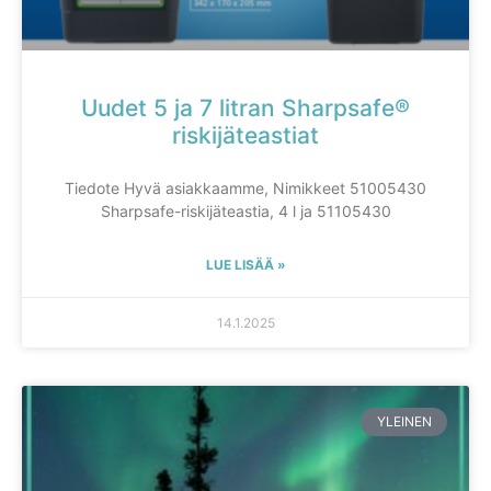
Uudet 5 ja 7 litran Sharpsafe®
riskijäteastiat
Tiedote Hyvä asiakkaamme, Nimikkeet 51005430
Sharpsafe-riskijäteastia, 4 l ja 51105430
LUE LISÄÄ »
14.1.2025
YLEINEN