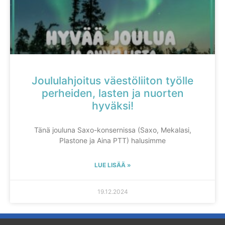
Joululahjoitus väestöliiton työlle
perheiden, lasten ja nuorten
hyväksi!
Tänä jouluna Saxo-konsernissa (Saxo, Mekalasi,
Plastone ja Aina PTT) halusimme
LUE LISÄÄ »
19.12.2024