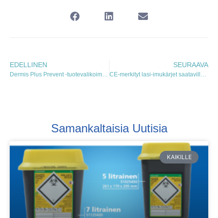
EDELLINEN
SEURAAVA
Dermis Plus Prevent -tuotevalikoima laajenee uudella tuotteella
CE-merkityt lasi-imukärjet saatavilla Mekalasista
Samankaltaisia Uutisia
KAIKILLE