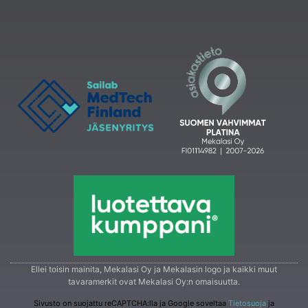
Ellei toisin mainita, Mekalasi Oy ja Mekalasin logo ja kaikki muut
tavaramerkit ovat Mekalasi Oy:n omaisuutta.
Sivusto on suojattu reCAPTCHA:lla ja Google soveltaa
Tietosuoja
ja