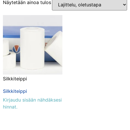
Näytetään ainoa tulos
Osastot
Kuntoutus ja terapia
(1)
Silkkiteippi
Silkkiteippi
Kirjaudu sisään nähdäksesi
hinnat.