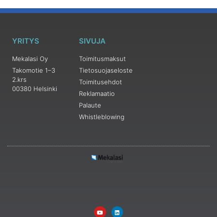
YRITYS
SIVUJA
Mekalasi Oy
Toimitusmaksut
Takomotie 1–3
Tietosuojaseloste
2.krs
Toimitusehdot
00380 Helsinki
Reklamaatio
Palaute
Whistleblowing