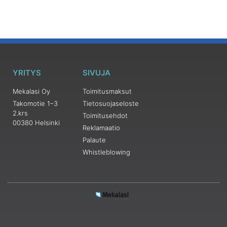
YRITYS
SIVUJA
Mekalasi Oy
Toimitusmaksut
Takomotie 1–3
Tietosuojaseloste
2.krs
Toimitusehdot
00380 Helsinki
Reklamaatio
Palaute
Whistleblowing