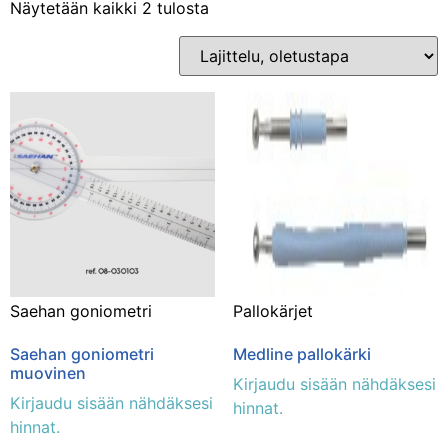
Näytetään kaikki 2 tulosta
Osastot
Kuntoutus ja terapia
(2)
Saehan goniometri
Pallokärjet
Saehan goniometri
Medline pallokärki
muovinen
Kirjaudu sisään nähdäksesi
Kirjaudu sisään nähdäksesi
hinnat.
hinnat.