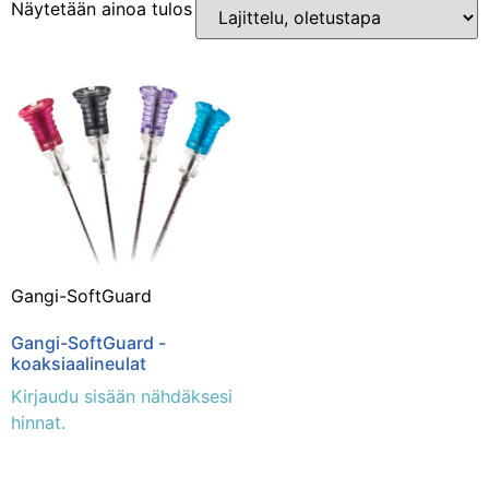
Näytetään ainoa tulos
Osastot
Erikoissairaanhoito
(1)
Gangi-SoftGuard
Gangi-SoftGuard -
koaksiaalineulat
Kirjaudu sisään nähdäksesi
hinnat.