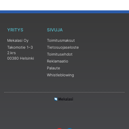
YRITYS
SIVUJA
Mekalasi Oy
Toimitusmaksut
Takomotie 1–3
Tietosuojaseloste
2.krs
Toimitusehdot
00380 Helsinki
Reklamaatio
Palaute
Whistleblowing