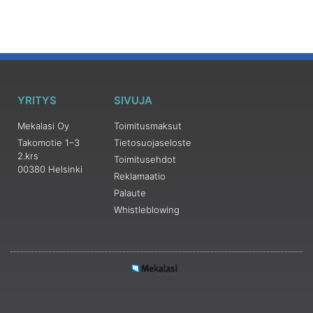
YRITYS
SIVUJA
Mekalasi Oy
Toimitusmaksut
Takomotie 1–3
Tietosuojaseloste
2.krs
Toimitusehdot
00380 Helsinki
Reklamaatio
Palaute
Whistleblowing