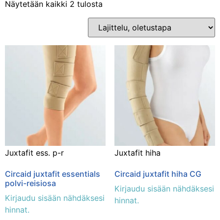
Näytetään kaikki 2 tulosta
Osastot
Kuntoutus ja terapia
(2)
Juxtafit ess. p-r
Juxtafit hiha
Circaid juxtafit essentials
Circaid juxtafit hiha CG
polvi-reisiosa
Kirjaudu sisään nähdäksesi
Kirjaudu sisään nähdäksesi
hinnat.
hinnat.