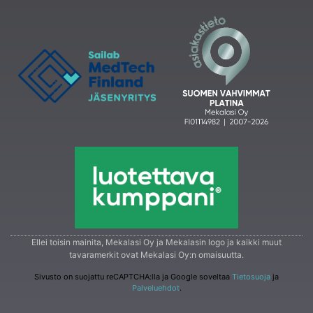
Ellei toisin mainita, Mekalasi Oy ja Mekalasin logo ja kaikki muut
tavaramerkit ovat Mekalasi Oy:n omaisuutta.
Sivusto on suojattu reCAPTCHA:lla ja Google soveltaa
Tietosuoja
ja
Palveluehdot
.