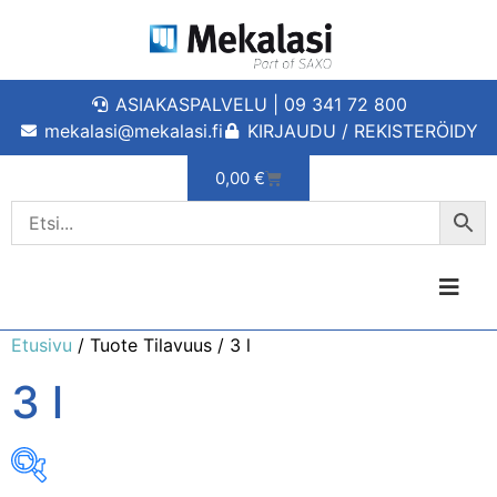
ASIAKASPALVELU | 09 341 72 800
mekalasi@mekalasi.fi
KIRJAUDU / REKISTERÖIDY
0,00
€
Etusivu
/ Tuote Tilavuus / 3 l
3 l