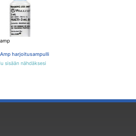
-amp
-Amp harjoitusampulli
du sisään nähdäksesi