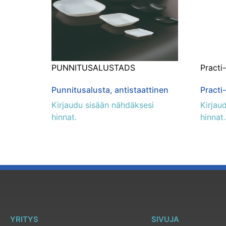
PUNNITUSALUSTADS
Practi
Punnitusalusta, antistaattinen
Practi
Kirjaudu sisään nähdäksesi
Kirjau
hinnat.
hinnat.
YRITYS
SIVUJA