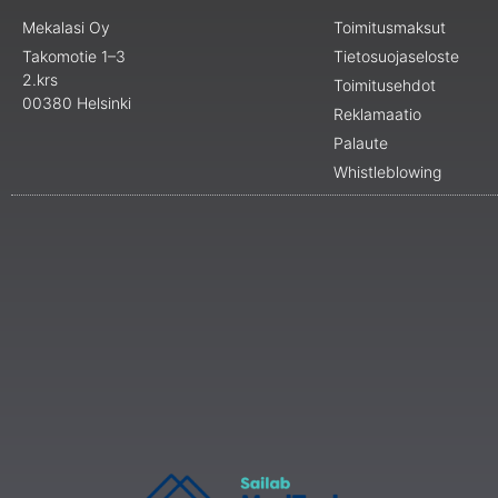
Mekalasi Oy
Toimitusmaksut
Takomotie 1–3
Tietosuojaseloste
2.krs
Toimitusehdot
00380 Helsinki
Reklamaatio
Palaute
Whistleblowing