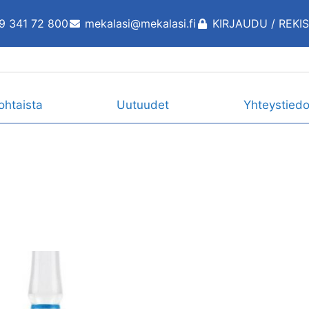
9 341 72 800
mekalasi@mekalasi.fi
KIRJAUDU / REKI
ohtaista
Uutuudet
Yhteystiedo