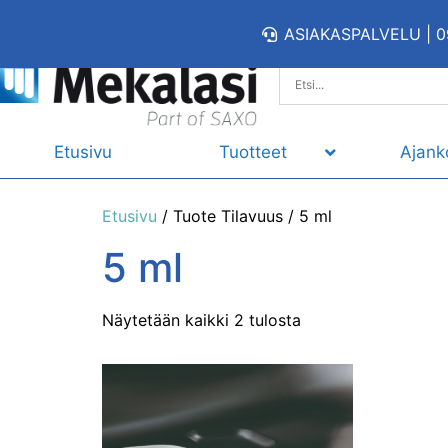
ASIAKASPALVELU | 0
Etusivu
Tuotteet
Ajank
Etusivu
/ Tuote Tilavuus / 5 ml
5 ml
Näytetään kaikki 2 tulosta