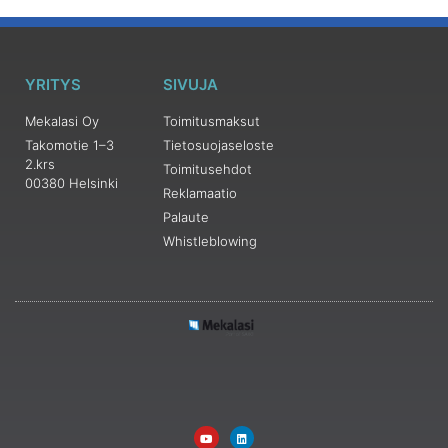
YRITYS
SIVUJA
Mekalasi Oy
Toimitusmaksut
Takomotie 1–3
Tietosuojaseloste
2.krs
Toimitusehdot
00380 Helsinki
Reklamaatio
Palaute
Whistleblowing