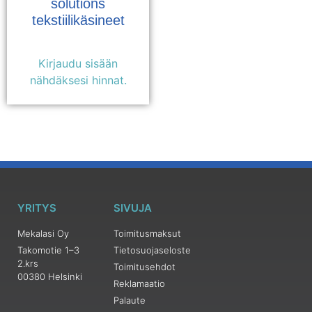
solutions
tekstiilikäsineet
Kirjaudu sisään
nähdäksesi hinnat.
YRITYS
SIVUJA
Mekalasi Oy
Toimitusmaksut
Takomotie 1–3
Tietosuojaseloste
2.krs
Toimitusehdot
00380 Helsinki
Reklamaatio
Palaute