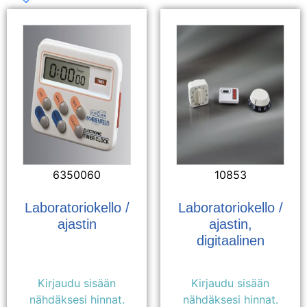
6350060
10853
Laboratoriokello /
Laboratoriokello /
ajastin
ajastin,
digitaalinen
Kirjaudu sisään
Kirjaudu sisään
nähdäksesi hinnat.
nähdäksesi hinnat.