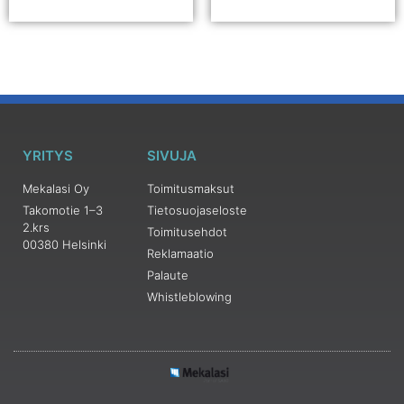
YRITYS
SIVUJA
Mekalasi Oy
Toimitusmaksut
Takomotie 1–3
Tietosuojaseloste
2.krs
Toimitusehdot
00380 Helsinki
Reklamaatio
Palaute
Whistleblowing