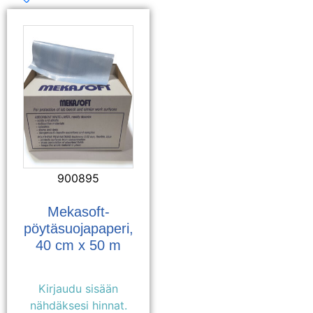
900895
Mekasoft-
pöytäsuojapaperi,
40 cm x 50 m
Kirjaudu sisään
nähdäksesi hinnat.