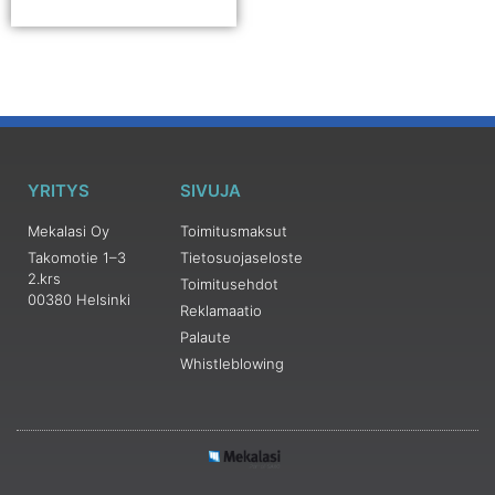
YRITYS
SIVUJA
Mekalasi Oy
Toimitusmaksut
Takomotie 1–3
Tietosuojaseloste
2.krs
Toimitusehdot
00380 Helsinki
Reklamaatio
Palaute
Whistleblowing