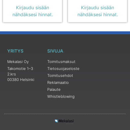
Kirjaudu sisään
Kirjaudu sisään
nähdäksesi hinnat.
nähdäksesi hinnat.
YRITYS
SIVUJA
Mekalasi Oy
Toimitusmaksut
Takomotie 1–3
Tietosuojaseloste
2.krs
Toimitusehdot
00380 Helsinki
Reklamaatio
Palaute
Whistleblowing