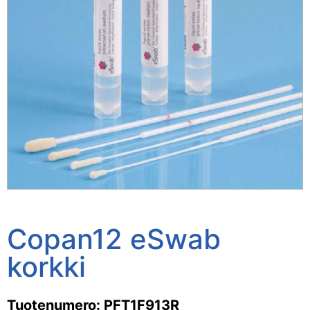
Copan12 eSwab
korkki
Tuotenumero: PFT1F913R