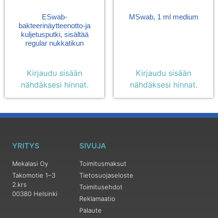
ESwab-
MSwab, 1 ml medium
bakteerinäytteenotto-ja
kuljetusputki, sisältää
regular nukkatikun
Kirjaudu sisään
Kirjaudu sisään
nähdäksesi hinnat.
nähdäksesi hinnat.
YRITYS
SIVUJA
Mekalasi Oy
Toimitusmaksut
Takomotie 1–3
Tietosuojaseloste
2.krs
Toimitusehdot
00380 Helsinki
Reklamaatio
Palaute