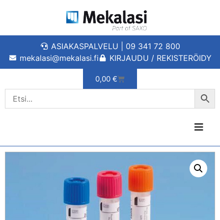
ASIAKASPALVELU | 09 341 72 800
mekalasi@mekalasi.fi
KIRJAUDU / REKISTERÖIDY
0,00
€