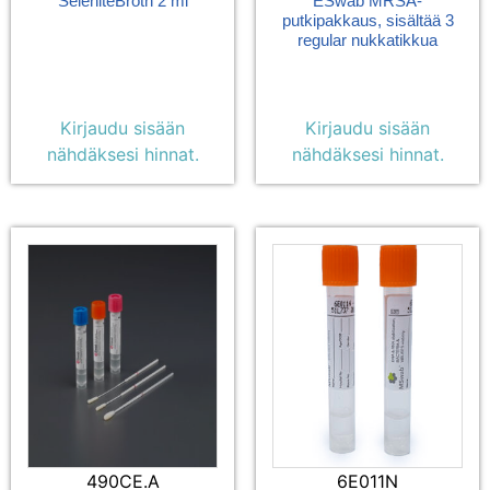
SeleniteBroth 2 ml
ESwab MRSA-
putkipakkaus, sisältää 3
regular nukkatikkua
Kirjaudu sisään
Kirjaudu sisään
nähdäksesi hinnat.
nähdäksesi hinnat.
490CE.A
6E011N