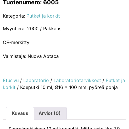
Tuotenumero: 6005
Kategoria:
Putket ja korkit
Myyntierä: 2000 / Pakkaus
CE-merkitty
Valmistaja: Nuova Aptaca
Etusivu
/
Laboratorio
/
Laboratoriotarvikkeet
/
Putket ja
korkit
/ Koeputki 10 ml, Ø16 x 100 mm, pyöreä pohja
Kuvaus
Arviot (0)
Pyöreäpohjainen 10 ml koeputki. Mitta-asteikko 1,0