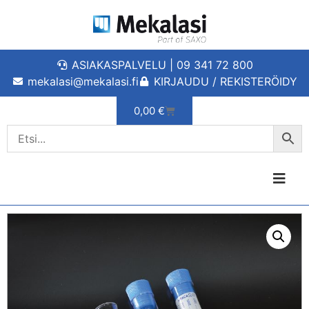
ASIAKASPALVELU | 09 341 72 800
mekalasi@mekalasi.fi
KIRJAUDU / REKISTERÖIDY
0,00
€