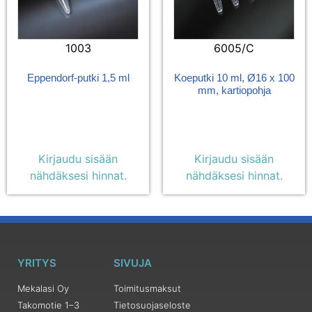
1003
6005/C
Eppendorf-putki 1,5 ml
Koeputki 10 ml, Ø16 x 100
mm, kartiopohja
Kirjaudu sisään
Kirjaudu sisään
nähdäksesi hinnat.
nähdäksesi hinnat.
YRITYS
SIVUJA
Mekalasi Oy
Toimitusmaksut
Takomotie 1–3
Tietosuojaseloste