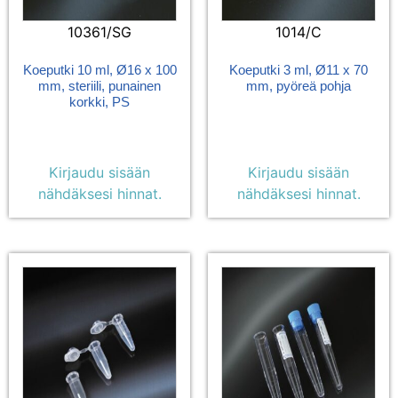
10361/SG
1014/C
Koeputki 10 ml, Ø16 x 100
Koeputki 3 ml, Ø11 x 70
mm, steriili, punainen
mm, pyöreä pohja
korkki, PS
Kirjaudu sisään
Kirjaudu sisään
nähdäksesi hinnat.
nähdäksesi hinnat.