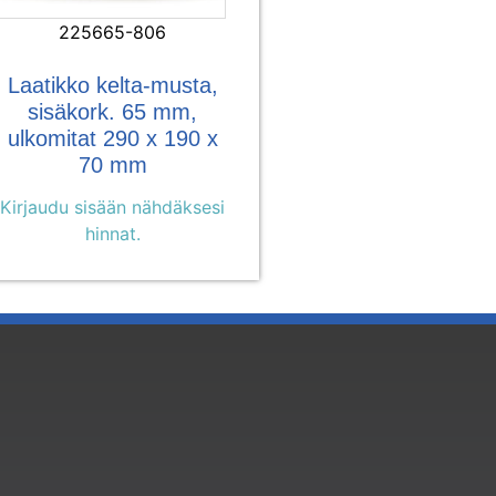
225665-806
Laatikko kelta-musta,
sisäkork. 65 mm,
ulkomitat 290 x 190 x
70 mm
Kirjaudu sisään nähdäksesi
hinnat.