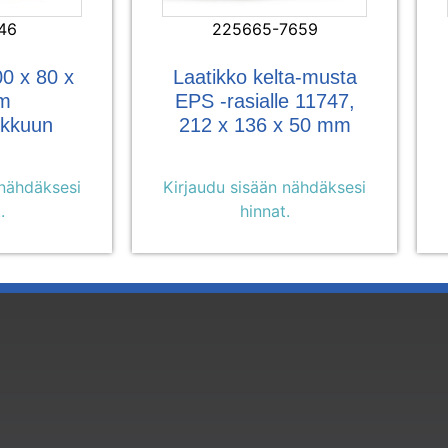
46
225665-7659
0 x 80 x
Laatikko kelta-musta
m
EPS -rasialle 11747,
ukkuun
212 x 136 x 50 mm
 nähdäksesi
Kirjaudu sisään nähdäksesi
.
hinnat.