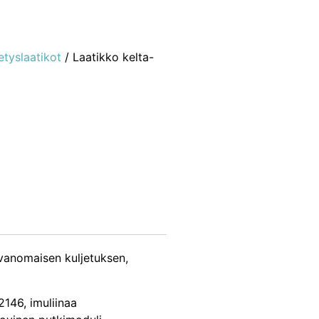
etyslaatikot
/ Laatikko kelta-
avanomaisen kuljetuksen,
2146, imuliinaa