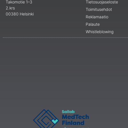
Takomotie 1–3
Tietosuojaseloste
2.krs
Toimitusehdot
00380 Helsinki
Reklamaatio
Palaute
Whistleblowing