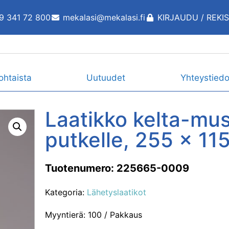
9 341 72 800
mekalasi@mekalasi.fi
KIRJAUDU / REKI
ohtaista
Uutuudet
Yhteystiedo
Laatikko kelta-mus
putkelle, 255 x 1
Tuotenumero: 225665-0009
Kategoria:
Lähetyslaatikot
Myyntierä: 100 / Pakkaus