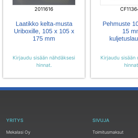
2011616
CF1136
Laatikko kelta-musta
Pehmuste 10
Uriboxille, 105 x 105 x
15 m
175 mm
kuljetusla
Kirjaudu sisään nähdäksesi
Kirjaudu sisään
hinnat.
hinnat
YRITYS
SIVUJA
Mekalasi Oy
Toimitusmaksut