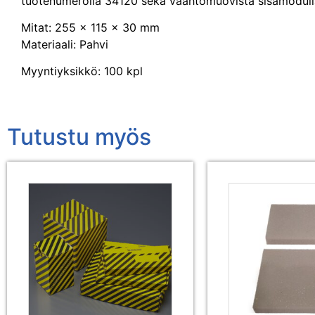
tuotenumerolla 34120 sekä vaahtomuovista sisämoduli
Mitat: 255 x 115 x 30 mm
Materiaali: Pahvi
Myyntiyksikkö: 100 kpl
Tutustu myös