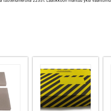
a tuotenumerolla 22551. Laatikkoon mahtuu yksi vaahtomu