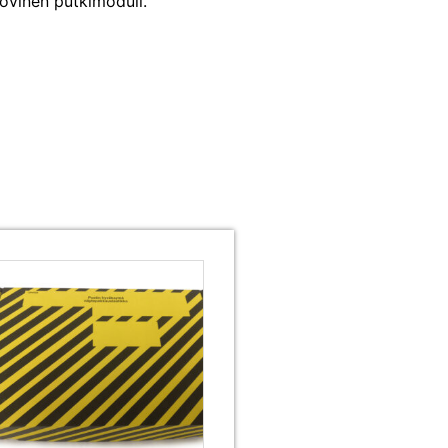
ovinen putkimoduli.