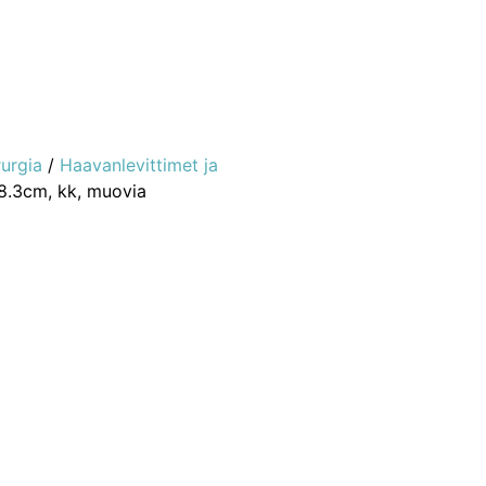
rurgia
/
Haavanlevittimet ja
18.3cm, kk, muovia