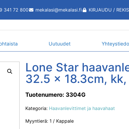
9 341 72 800
mekalasi@mekalasi.fi
KIRJAUDU / REKI
ohtaista
Uutuudet
Yhteystiedo
Lone Star haavanle
32.5 x 18.3cm, kk
Tuotenumero: 3304G
Kategoria:
Haavanlevittimet ja haavahaat
Myyntierä: 1 / Kappale