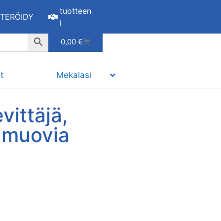
tuotteen
STERÖIDY
i
0,00
€
t
Mekalasi
vittäjä,
, muovia