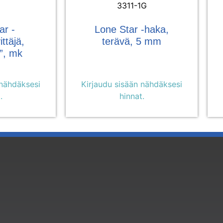
3311-1G
ar -
Lone Star -haka,
ttäjä,
terävä, 5 mm
”, mk
 nähdäksesi
Kirjaudu sisään nähdäksesi
.
hinnat.