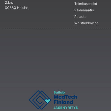
2.krs
Toimitusehdot
00380 Helsinki
Reklamaatio
Palaute
Whistleblowing