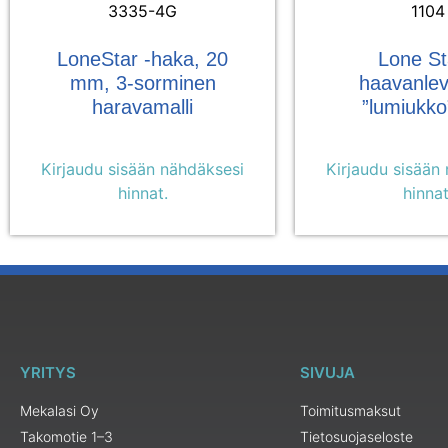
3335-4G
1104
LoneStar -haka, 20
Lone St
mm, 3-sorminen
haavanlevi
haravamalli
”lumiukko
Kirjaudu sisään nähdäksesi
Kirjaudu sisään
hinnat.
hinnat
YRITYS
SIVUJA
Mekalasi Oy
Toimitusmaksut
Takomotie 1–3
Tietosuojaseloste