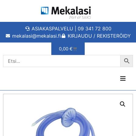
ASIAKASPALVELU | 09 341 72 800
mekalasi@mekalasi.fi
KIRJAUDU / REKISTERÖIDY
0,00
€