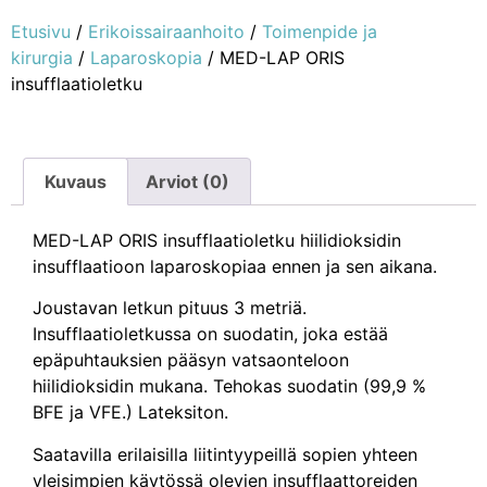
Etusivu
/
Erikoissairaanhoito
/
Toimenpide ja
kirurgia
/
Laparoskopia
/ MED-LAP ORIS
insufflaatioletku
Kuvaus
Arviot (0)
MED-LAP ORIS insufflaatioletku hiilidioksidin
insufflaatioon laparoskopiaa ennen ja sen aikana.
Joustavan letkun pituus 3 metriä.
Insufflaatioletkussa on suodatin, joka estää
epäpuhtauksien pääsyn vatsaonteloon
hiilidioksidin mukana. Tehokas suodatin (99,9 %
BFE ja VFE.) Lateksiton.
Saatavilla erilaisilla liitintyypeillä sopien yhteen
yleisimpien käytössä olevien insufflaattoreiden