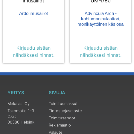
imusäiliöt
UMH750
Ardo imusäiliöt
Advincula Arch -
kohtumanipulaattori,
monikäyttöinen käsiosa
Kirjaudu sisään
Kirjaudu sisään
nähdäksesi hinnat.
nähdäksesi hinnat.
YRITYS
SIVUJA
Mekalasi Oy
Toimitusmaksut
Takomotie 1–3
Tietosuojaseloste
2.krs
Toimitusehdot
00380 Helsinki
Reklamaatio
Palaute