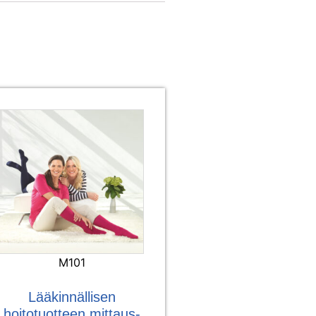
M101
Lääkinnällisen
hoitotuotteen mittaus-