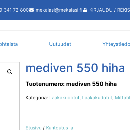
9 341 72 800
mekalasi@mekalasi.fi
KIRJAUDU / REKI
ohtaista
Uutuudet
Yhteystiedo
mediven 550 hiha
Tuotenumero: mediven 550 hiha
Kategoria:
Laakakudotut
,
Laakakudotut
,
Mittati
Etusivu
/
Kuntoutus ja