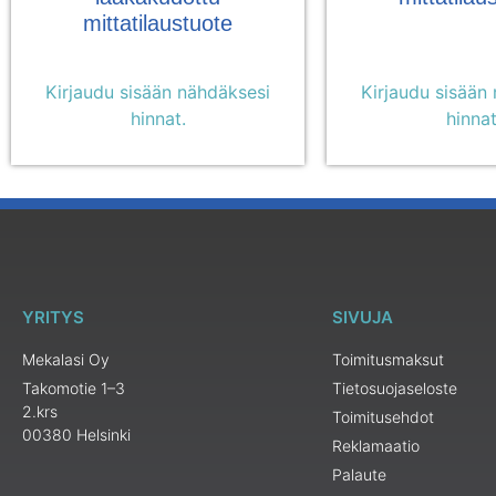
mittatilaustuote
Kirjaudu sisään nähdäksesi
Kirjaudu sisään
hinnat.
hinnat
YRITYS
SIVUJA
Mekalasi Oy
Toimitusmaksut
Takomotie 1–3
Tietosuojaseloste
2.krs
Toimitusehdot
00380 Helsinki
Reklamaatio
Palaute