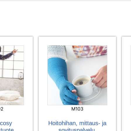
02
M103
cosy
Hoitohihan, mittaus- ja
stuote
sovituspalvelu,