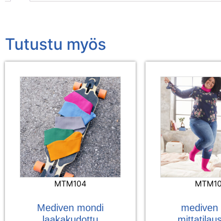
Tutustu myös
MTM104
MTM1
Mediven mondi
mediven 
laakakudottu
mittatilau