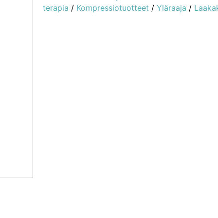
terapia
/
Kompressiotuotteet
/
Yläraaja
/
Laaka