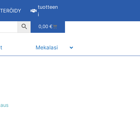
tuotteen
STERÖIDY
i
0,00
€
t
Mekalasi
laus