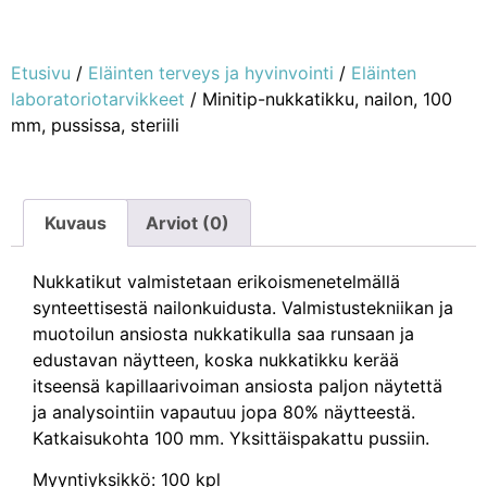
Etusivu
/
Eläinten terveys ja hyvinvointi
/
Eläinten
laboratoriotarvikkeet
/ Minitip-nukkatikku, nailon, 100
mm, pussissa, steriili
Kuvaus
Arviot (0)
Nukkatikut valmistetaan erikoismenetelmällä
synteettisestä nailonkuidusta. Valmistustekniikan ja
muotoilun ansiosta nukkatikulla saa runsaan ja
edustavan näytteen, koska nukkatikku kerää
itseensä kapillaarivoiman ansiosta paljon näytettä
ja analysointiin vapautuu jopa 80% näytteestä.
Katkaisukohta 100 mm. Yksittäispakattu pussiin.
Myyntiyksikkö: 100 kpl