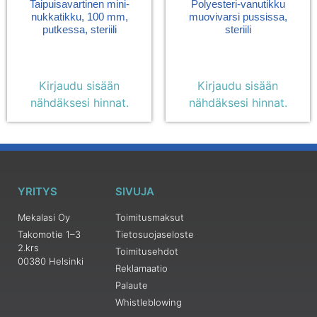
Taipuisavartinen mini-
Polyesteri-vanutikku
nukkatikku, 100 mm,
muovivarsi pussissa,
putkessa, steriili
steriili
Kirjaudu sisään
Kirjaudu sisään
nähdäksesi hinnat.
nähdäksesi hinnat.
YRITYS
SIVUJA
Mekalasi Oy
Toimitusmaksut
Takomotie 1–3
Tietosuojaseloste
2.krs
Toimitusehdot
00380 Helsinki
Reklamaatio
Palaute
Whistleblowing