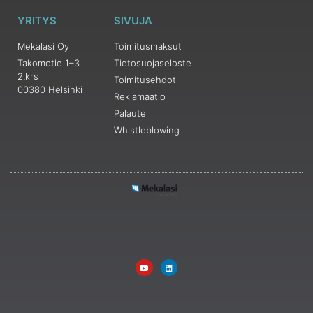
YRITYS
SIVUJA
Mekalasi Oy
Toimitusmaksut
Takomotie 1–3
Tietosuojaseloste
2.krs
Toimitusehdot
00380 Helsinki
Reklamaatio
Palaute
Whistleblowing