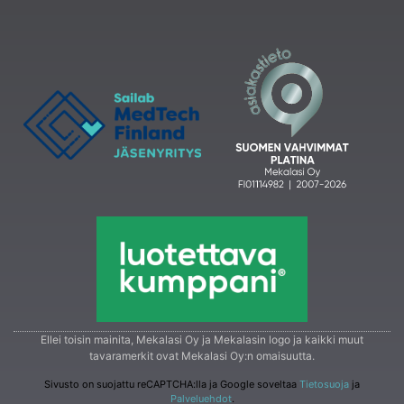
Ellei toisin mainita, Mekalasi Oy ja Mekalasin logo ja kaikki muut
tavaramerkit ovat Mekalasi Oy:n omaisuutta.
Sivusto on suojattu reCAPTCHA:lla ja Google soveltaa
Tietosuoja
ja
Palveluehdot
.