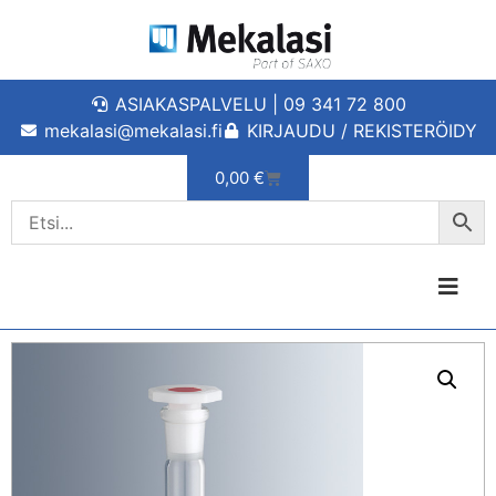
ASIAKASPALVELU | 09 341 72 800
mekalasi@mekalasi.fi
KIRJAUDU / REKISTERÖIDY
0,00
€