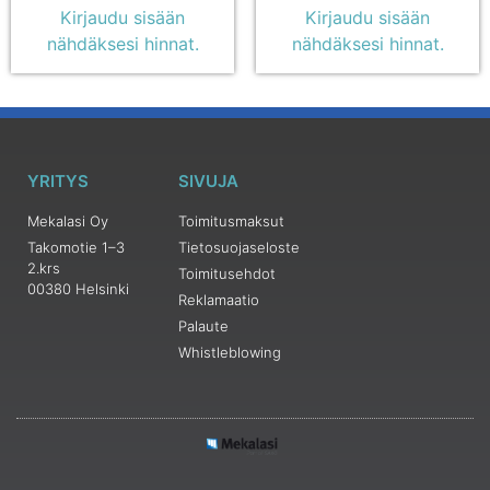
Kirjaudu sisään
Kirjaudu sisään
nähdäksesi hinnat.
nähdäksesi hinnat.
YRITYS
SIVUJA
Mekalasi Oy
Toimitusmaksut
Takomotie 1–3
Tietosuojaseloste
2.krs
Toimitusehdot
00380 Helsinki
Reklamaatio
Palaute
Whistleblowing