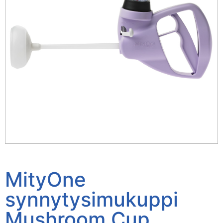
MityOne
synnytysimukuppi
Mushroom Cup,