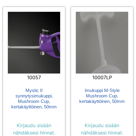
10057
10007LP
Mystic II
Imukuppi M-Style
synnytysimukuppi,
Mushroom Cup,
Mushroom Cup,
kertakäyttöinen, 50mm
kertakäyttöinen, 50mm
Kirjaudu sisään
Kirjaudu sisään
nähdäksesi hinnat.
nähdäksesi hinnat.