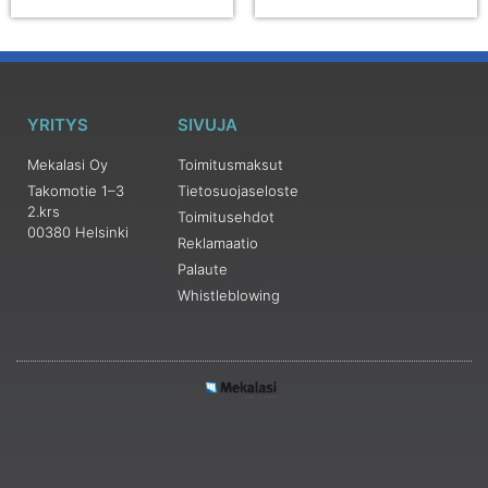
YRITYS
SIVUJA
Mekalasi Oy
Toimitusmaksut
Takomotie 1–3
Tietosuojaseloste
2.krs
Toimitusehdot
00380 Helsinki
Reklamaatio
Palaute
Whistleblowing