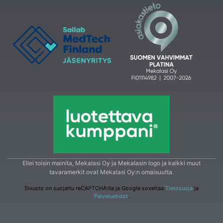
Ellei toisin mainita, Mekalasi Oy ja Mekalasin logo ja kaikki muut
tavaramerkit ovat Mekalasi Oy:n omaisuutta.
Sivusto on suojattu reCAPTCHA:lla ja Google soveltaa
Tietosuoja
ja
Palveluehdot
.