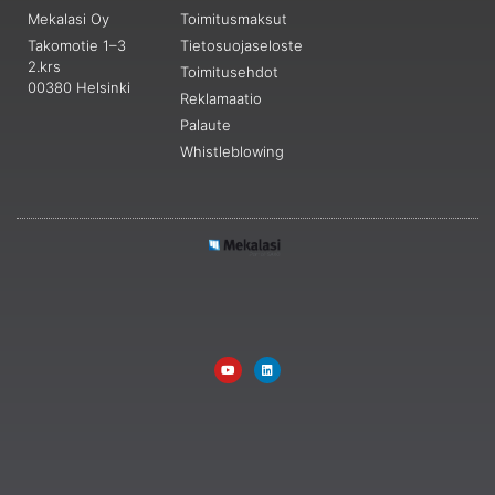
Mekalasi Oy
Toimitusmaksut
Takomotie 1–3
Tietosuojaseloste
2.krs
Toimitusehdot
00380 Helsinki
Reklamaatio
Palaute
Whistleblowing