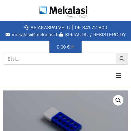
ASIAKASPALVELU | 09 341 72 800
mekalasi@mekalasi.fi
KIRJAUDU / REKISTERÖIDY
0,00
€