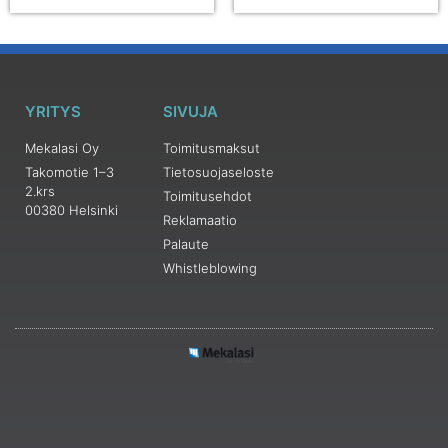
YRITYS
SIVUJA
Mekalasi Oy
Toimitusmaksut
Takomotie 1–3
Tietosuojaseloste
2.krs
Toimitusehdot
00380 Helsinki
Reklamaatio
Palaute
Whistleblowing