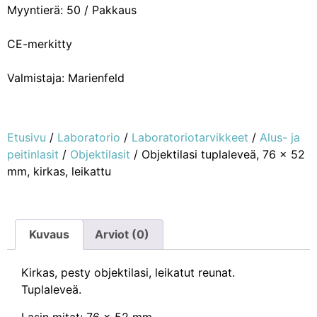
Myyntierä: 50 / Pakkaus
CE-merkitty
Valmistaja: Marienfeld
Etusivu
/
Laboratorio
/
Laboratoriotarvikkeet
/
Alus- ja
peitinlasit
/
Objektilasit
/ Objektilasi tuplaleveä, 76 x 52
mm, kirkas, leikattu
Kuvaus
Arviot (0)
Kirkas, pesty objektilasi, leikatut reunat.
Tuplaleveä.
Lasin mitat: 76 x 52 mm