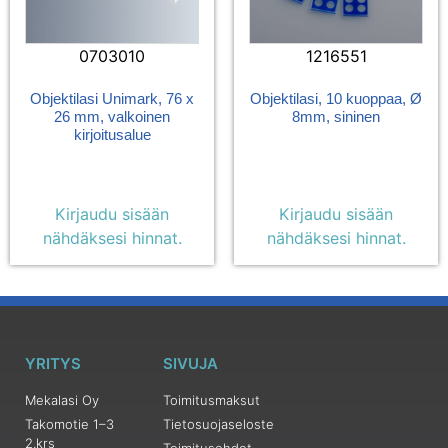
0703010
1216551
Objektilasi Unimark, 76 x
Objektilasi, 10 kuoppaa, Ø
26 mm, valkoinen
8mm, sininen
kirjoitusalue
Kirjaudu sisään
Kirjaudu sisään
nähdäksesi hinnat.
nähdäksesi hinnat.
YRITYS
SIVUJA
Mekalasi Oy
Toimitusmaksut
Takomotie 1–3
Tietosuojaseloste
2.krs