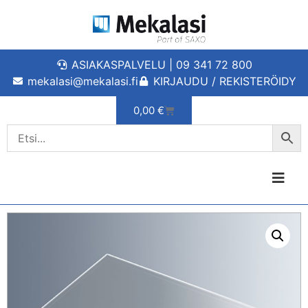
ASIAKASPALVELU | 09 341 72 800
mekalasi@mekalasi.fi
KIRJAUDU / REKISTERÖIDY
0,00
€