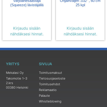
Varjoainesäästäjä
Ohjainvaijeri .032″ , 60 cm
(Squeeze) lävistäjällä
25 kpl
Kirjaudu sisään
Kirjaudu sisään
nähdäksesi hinnat.
nähdäksesi hinnat.
YRITYS
SIVUJA
Mekalasi Oy
Toimitusmaksut
Takomotie 1–3
Tietosuojaseloste
2.krs
Toimitusehdot
00380 Helsinki
Reklamaatio
Palaute
Whistleblowing