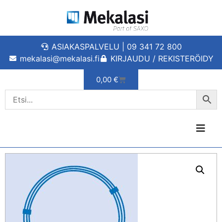
ASIAKASPALVELU | 09 341 72 800
mekalasi@mekalasi.fi
KIRJAUDU / REKISTERÖIDY
0,00
€