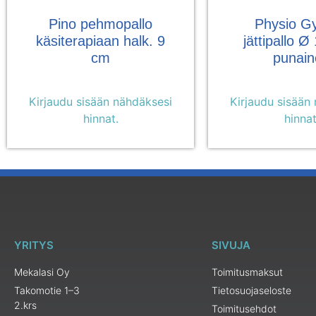
Pino pehmopallo
Physio G
käsiterapiaan halk. 9
jättipallo 
cm
punain
Kirjaudu sisään nähdäksesi
Kirjaudu sisään
hinnat.
hinnat
YRITYS
SIVUJA
Mekalasi Oy
Toimitusmaksut
Takomotie 1–3
Tietosuojaseloste
2.krs
Toimitusehdot