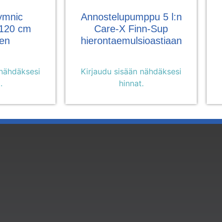
ymnic
Annostelupumppu 5 l:n
Ø 120 cm
Care-X Finn-Sup
en
hierontaemulsioastiaan
 nähdäksesi
Kirjaudu sisään nähdäksesi
.
hinnat.