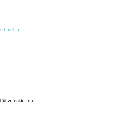
ttimet ja
stää verenkiertoa