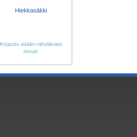
Hiekkasäkki
Kirjaudu sisään nähdäksesi
hinnat.