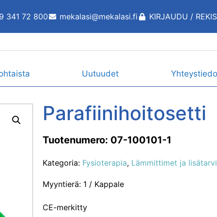
9 341 72 800
mekalasi@mekalasi.fi
KIRJAUDU / REKI
ohtaista
Uutuudet
Yhteystiedo
Parafiinihoitosetti
Tuotenumero: 07-100101-1
Kategoria:
Fysioterapia
,
Lämmittimet ja lisätarv
Myyntierä: 1 / Kappale
CE-merkitty