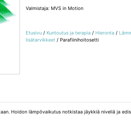
Valmistaja: MVS in Motion
Etusivu
/
Kuntoutus ja terapia
/
Hieronta
/
Lämmi
lisätarvikkeet
/ Parafiinihoitosetti
ntaan. Hoidon lämpövaikutus notkistaa jäykkiä niveliä ja edi