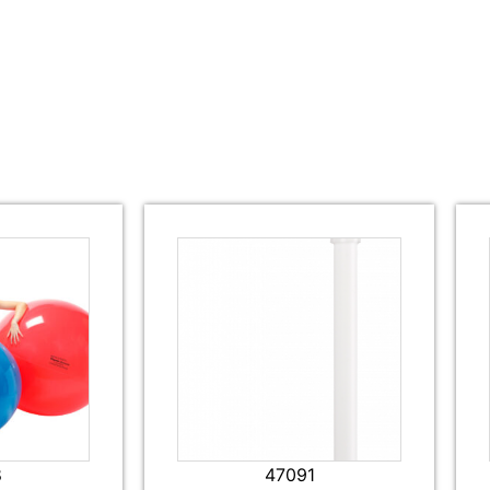
8
47091