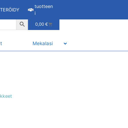
tuotteen
STERÖIDY
i
0,00
€
t
Mekalasi
ikkeet