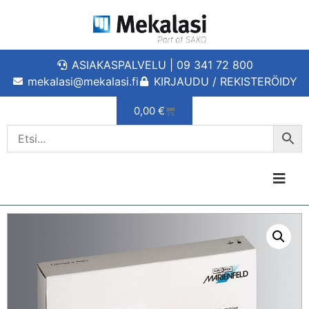
ASIAKASPALVELU | 09 341 72 800
mekalasi@mekalasi.fi
KIRJAUDU / REKISTERÖIDY
0,00
€