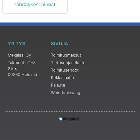
nähdäksesi hinnat.
YRITYS
SIVUJA
Mekalasi Oy
Toimitusmaksut
Takomotie 1–3
Tietosuojaseloste
2.krs
Toimitusehdot
00380 Helsinki
Reklamaatio
Palaute
Whistleblowing