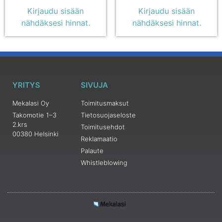
Kirjaudu sisään
Kirjaudu sisään
nähdäksesi hinnat.
nähdäksesi hinnat.
YRITYS
SIVUJA
Mekalasi Oy
Toimitusmaksut
Takomotie 1–3
Tietosuojaseloste
2.krs
Toimitusehdot
00380 Helsinki
Reklamaatio
Palaute
Whistleblowing