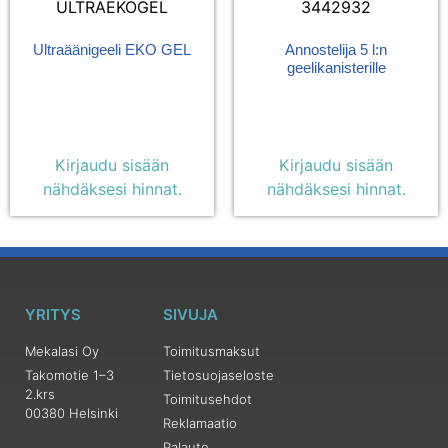
ULTRAEKOGEL
3442932
Ultraäänigeeli EKO GEL
Annostelija 5 l:n
geelikanisterille
Kirjaudu sisään
Kirjaudu sisään
nähdäksesi hinnat.
nähdäksesi hinnat.
YRITYS
SIVUJA
Mekalasi Oy
Toimitusmaksut
Takomotie 1–3
Tietosuojaseloste
2.krs
Toimitusehdot
00380 Helsinki
Reklamaatio
Palaute