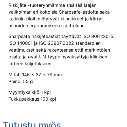
Riskijäte -tuoteryhmämme sisältää laajan
valikoiman eri kokoisia Sharpsafe-astioita sekä
kaikkiin tiloihin löytyvät kiinnikkeet ja kärryt
astioiden ergonomiseen sijoitteluun.
Sharpsafe riskijäteastiat täyttävät ISO 9001:2015,
ISO 140001 ja ISO 23907:2022 standardien
vaatimukset sekä rakenteensa että merkintöjen
osalta ja ovat UN-tyyppihyväksyttyjä kliinisen
jätteen kuljetukseen.
Mitat: 146 x 37 x 79 mm
Paino: 55 g
Myyntiyksikkö 1 kpl
Tukkupakkaus 100 kpl
Tutustu myös