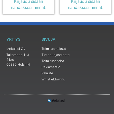
Kirjaudu sisään
Kirjaudu sisään
nähdäksesi hinnat.
nähdäksesi hinnat.
YRITYS
SIVUJA
Mekalasi Oy
Toimitusmaksut
Takomotie 1–3
Tietosuojaseloste
2.krs
Toimitusehdot
00380 Helsinki
Reklamaatio
Palaute
Whistleblowing