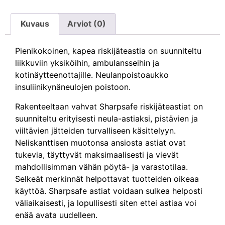
Kuvaus
Arviot (0)
Pienikokoinen, kapea riskijäteastia on suunniteltu
liikkuviin yksiköihin, ambulansseihin ja
kotinäytteenottajille. Neulanpoistoaukko
insuliinikynäneulojen poistoon.
Rakenteeltaan vahvat Sharpsafe riskijäteastiat on
suunniteltu erityisesti neula-astiaksi, pistävien ja
viiltävien jätteiden turvalliseen käsittelyyn.
Neliskanttisen muotonsa ansiosta astiat ovat
tukevia, täyttyvät maksimaalisesti ja vievät
mahdollisimman vähän pöytä- ja varastotilaa.
Selkeät merkinnät helpottavat tuotteiden oikeaa
käyttöä. Sharpsafe astiat voidaan sulkea helposti
väliaikaisesti, ja lopullisesti siten ettei astiaa voi
enää avata uudelleen.