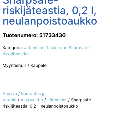
riskijäteastia, 0,2 l,
neulanpoistoaukko
Tuotenumero: 51733430
Kategoria:
Jäteastiat
,
Taskukoon Sharpsafe-
riskijäteastiat
Myyntierä: 1 / Kappale
Etusivu
/
Kuntoutus ja
terapia
/
Akupunktio
/
Jäteastiat
/ Sharpsafe-
riskijäteastia, 0,2 l, neulanpoistoaukko