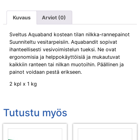
Kuvaus
Arviot (0)
Sveltus Aquaband kostean tilan nilkka-rannepainot
Suunniteltu vesitarpeisiin. Aquabandit sopivat
ihanteellisesti vesivoimistelun tueksi. Ne ovat
ergonomisia ja helppokäyttöisiä ja mukautuvat
kaikkiin ranteen tai nilkan muotoihin. Päällinen ja
painot voidaan pestä erikseen.
2 kpl x 1 kg
Tutustu myös