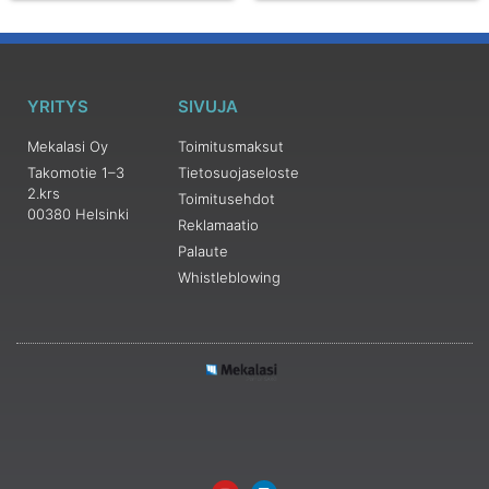
YRITYS
SIVUJA
Mekalasi Oy
Toimitusmaksut
Takomotie 1–3
Tietosuojaseloste
2.krs
Toimitusehdot
00380 Helsinki
Reklamaatio
Palaute
Whistleblowing