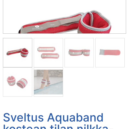
Sveltus Aquaband
kostean tilan nilkka-