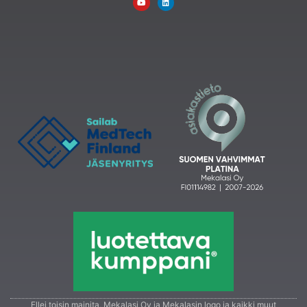
Ellei toisin mainita, Mekalasi Oy ja Mekalasin logo ja kaikki muut