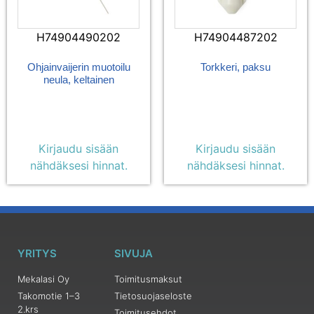
H74904490202
H74904487202
Ohjainvaijerin muotoilu
Torkkeri, paksu
neula, keltainen
Kirjaudu sisään
Kirjaudu sisään
nähdäksesi hinnat.
nähdäksesi hinnat.
YRITYS
SIVUJA
Mekalasi Oy
Toimitusmaksut
Takomotie 1–3
Tietosuojaseloste
2.krs
Toimitusehdot