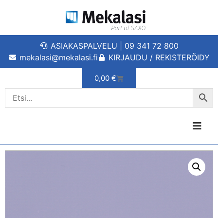
ASIAKASPALVELU | 09 341 72 800
mekalasi@mekalasi.fi
KIRJAUDU / REKISTERÖIDY
0,00
€