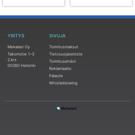
YRITYS
SIVUJA
Mekalasi Oy
Toimitusmaksut
Takomotie 1–3
Tietosuojaseloste
2.krs
Toimitusehdot
00380 Helsinki
Reklamaatio
Palaute
Whistleblowing