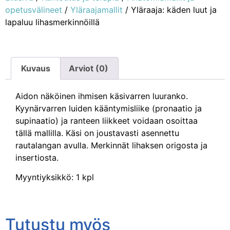
opetusvälineet
/
Yläraajamallit
/ Yläraaja: käden luut ja
lapaluu lihasmerkinnöillä
Kuvaus
Arviot (0)
Aidon näköinen ihmisen käsivarren luuranko.
Kyynärvarren luiden kääntymisliike (pronaatio ja
supinaatio) ja ranteen liikkeet voidaan osoittaa
tällä mallilla. Käsi on joustavasti asennettu
rautalangan avulla. Merkinnät lihaksen origosta ja
insertiosta.
Myyntiyksikkö: 1 kpl
Tutustu myös