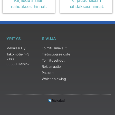
Kirjaudu sisään
Kirjaudu sisään
nähdäksesi hinnat.
nähdäksesi hinnat.
YRITYS
SIVUJA
Mekalasi Oy
Toimitusmaksut
Takomotie 1–3
Tietosuojaseloste
2.krs
Toimitusehdot
00380 Helsinki
Reklamaatio
Palaute
Whistleblowing