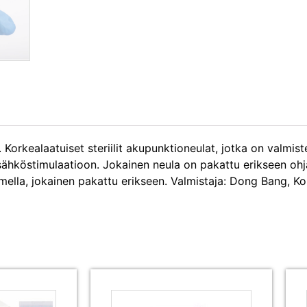
orkealaatuiset steriilit akupunktioneulat, jotka on valmiste
hköstimulaatioon. Jokainen neula on pakattu erikseen ohja
mella, jokainen pakattu erikseen. Valmistaja: Dong Bang, K