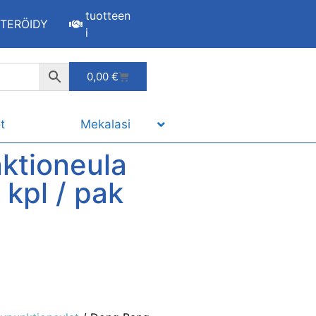
tuotteen
STERÖIDY
i
0,00
€
t
Mekalasi
ktioneula
 kpl / pak