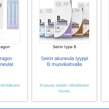
ragon
Seirin type B
ragon
Seirin akuneula tyyppi
neulat
B muovikahvalla
 nähdäksesi
Kirjaudu sisään nähdäksesi
.
hinnat.