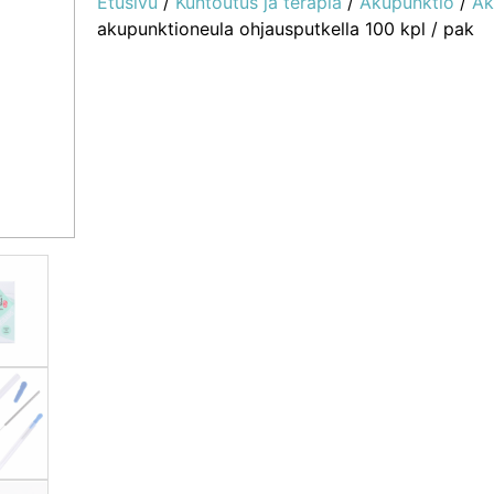
Etusivu
/
Kuntoutus ja terapia
/
Akupunktio
/
Ak
akupunktioneula ohjausputkella 100 kpl / pak