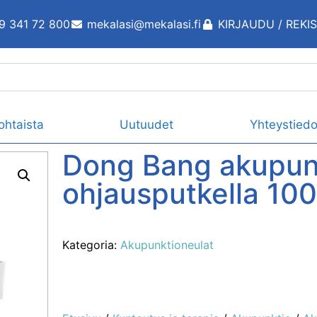
9 341 72 800
mekalasi@mekalasi.fi
KIRJAUDU / REKI
ohtaista
Uutuudet
Yhteystiedo
Dong Bang akupun
ohjausputkella 100
Kategoria:
Akupunktioneulat