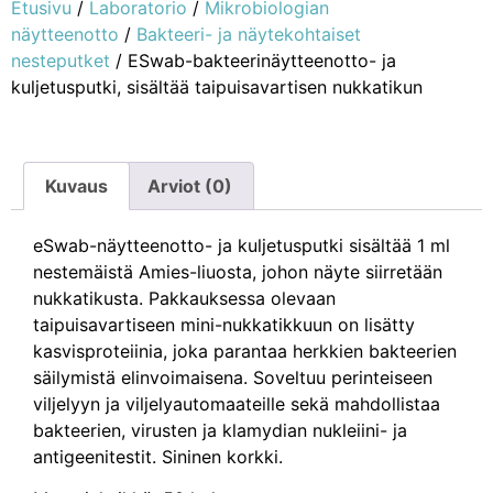
Etusivu
/
Laboratorio
/
Mikrobiologian
näytteenotto
/
Bakteeri- ja näytekohtaiset
nesteputket
/ ESwab-bakteerinäytteenotto- ja
kuljetusputki, sisältää taipuisavartisen nukkatikun
Kuvaus
Arviot (0)
eSwab-näytteenotto- ja kuljetusputki sisältää 1 ml
nestemäistä Amies-liuosta, johon näyte siirretään
nukkatikusta. Pakkauksessa olevaan
taipuisavartiseen mini-nukkatikkuun on lisätty
kasvisproteiinia, joka parantaa herkkien bakteerien
säilymistä elinvoimaisena. Soveltuu perinteiseen
viljelyyn ja viljelyautomaateille sekä mahdollistaa
bakteerien, virusten ja klamydian nukleiini- ja
antigeenitestit. Sininen korkki.