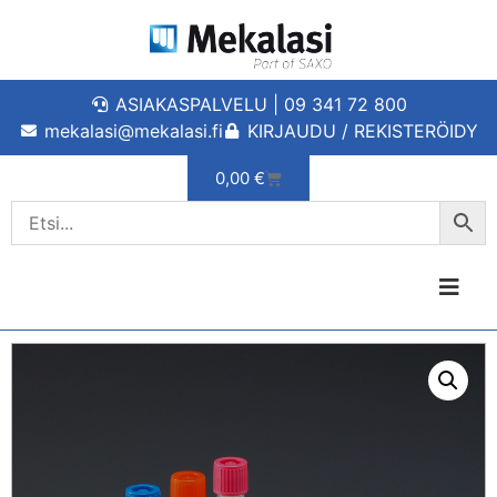
ASIAKASPALVELU | 09 341 72 800
mekalasi@mekalasi.fi
KIRJAUDU / REKISTERÖIDY
0,00
€