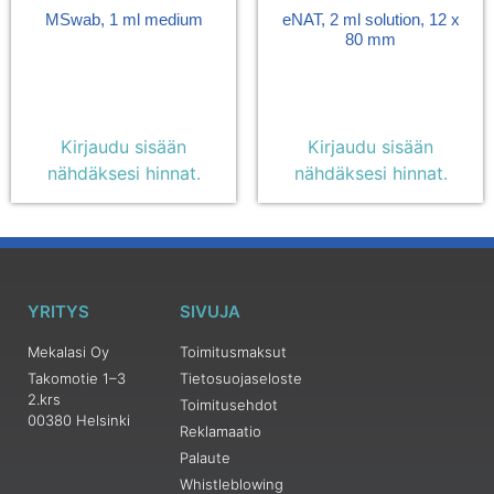
MSwab, 1 ml medium
eNAT, 2 ml solution, 12 x
80 mm
Kirjaudu sisään
Kirjaudu sisään
nähdäksesi hinnat.
nähdäksesi hinnat.
YRITYS
SIVUJA
Mekalasi Oy
Toimitusmaksut
Takomotie 1–3
Tietosuojaseloste
2.krs
Toimitusehdot
00380 Helsinki
Reklamaatio
Palaute
Whistleblowing