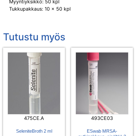
Myyntiyksikkö: 50 kpl
Tukkupakkaus: 10 x 50 kpl
Tutustu myös
475CE.A
493CE03
SeleniteBroth 2 ml
ESwab MRSA-