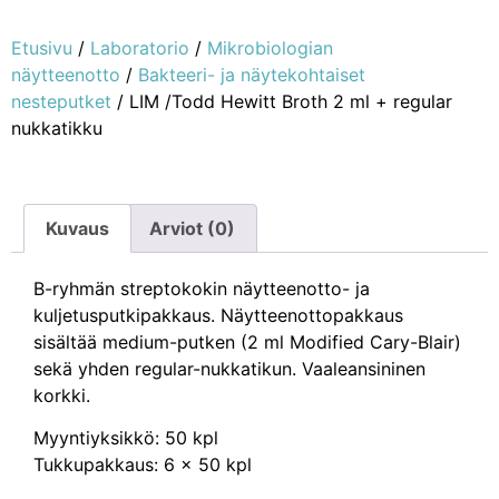
Etusivu
/
Laboratorio
/
Mikrobiologian
näytteenotto
/
Bakteeri- ja näytekohtaiset
nesteputket
/ LIM /Todd Hewitt Broth 2 ml + regular
nukkatikku
Kuvaus
Arviot (0)
B-ryhmän streptokokin näytteenotto- ja
kuljetusputkipakkaus. Näytteenottopakkaus
sisältää medium-putken (2 ml Modified Cary-Blair)
sekä yhden regular-nukkatikun. Vaaleansininen
korkki.
Myyntiyksikkö: 50 kpl
Tukkupakkaus: 6 x 50 kpl