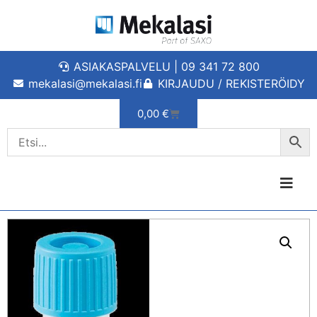
ASIAKASPALVELU | 09 341 72 800
mekalasi@mekalasi.fi
KIRJAUDU / REKISTERÖIDY
0,00
€