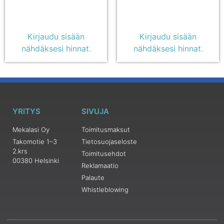
Kirjaudu sisään
Kirjaudu sisään
nähdäksesi hinnat.
nähdäksesi hinnat.
YRITYS
SIVUJA
Mekalasi Oy
Toimitusmaksut
Takomotie 1–3
Tietosuojaseloste
2.krs
Toimitusehdot
00380 Helsinki
Reklamaatio
Palaute
Whistleblowing