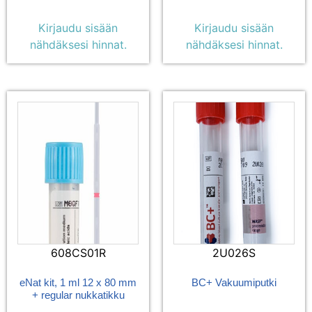
Kirjaudu sisään
Kirjaudu sisään
nähdäksesi hinnat.
nähdäksesi hinnat.
608CS01R
2U026S
eNat kit, 1 ml 12 x 80 mm
BC+ Vakuumiputki
+ regular nukkatikku