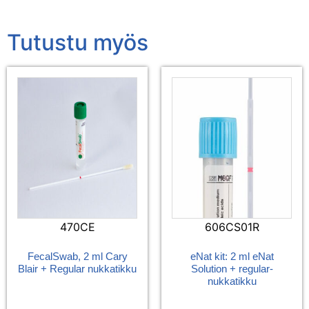
Tutustu myös
470CE
606CS01R
FecalSwab, 2 ml Cary
eNat kit: 2 ml eNat
Blair + Regular nukkatikku
Solution + regular-
nukkatikku